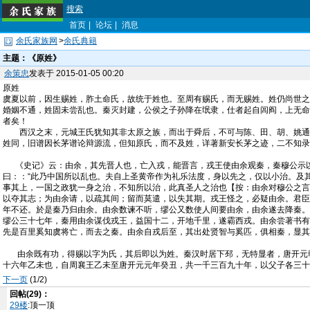
搜索
首页
|
论坛
|
消息
余氏家族网
>
余氏典籍
主题：
《原姓》
余策忠
发表于 2015-01-05 00:20
原姓
虞夏以前，因生赐姓，胙土命氏，故统于姓也。至周有赐氏，而无赐姓。姓仍尚世之
婚姻不通，姓固未尝乱也。秦灭封建，公侯之子孙降在氓隶，仕者起自闾阎，上无命
者矣！
西汉之末，元城王氏犹知其非太原之族，而出于舜后，不可与陈、田、胡、姚通婚
姓同，旧谱因长茅谱论辩源流，但知原氏，而不及姓，详著新安长茅之迹，二不知录
《史记》云：由余，其先晋人也，亡入戎，能晋言，戎王使由余观秦，秦穆公示以宫
曰：：“此乃中国所以乱也。夫自上圣黄帝作为礼乐法度，身以先之，仅以小治。及
事其上，一国之政犹一身之治，不知所以治，此真圣人之治也【按：由余对穆公之言
以夺其志；为由余请，以疏其间；留而莫遣，以失其期。戎王怪之，必疑由余。君臣
年不还。於是秦乃归由余。由余数谏不听，缪公又数使人间要由余，由余遂去降秦。
缪公三十七年，秦用由余谋伐戎王，益国十二，开地千里，遂霸西戎。由余尝著书有
先是百里奚知虞将亡，而去之秦。由余自戎后至，其出处贤智与奚匹，俱相秦，显其
由余既有功，得赐以字为氏，其后即以为姓。秦汉时居下邳，无特显者，唐开元朝
十六年乙未也，自周襄王乙未至唐开元元年癸丑，共一千三百九十年，以父子各三十
下一页
(1/2)
回帖(29)：
29楼
:顶一顶