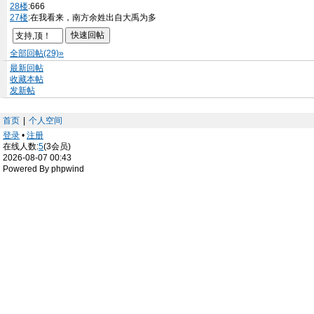
28楼
:666
27楼
:在我看来，南方余姓出自大禹为多
全部回帖(29)»
最新回帖
收藏本帖
发新帖
首页
|
个人空间
登录
•
注册
在线人数:
5
(3会员)
2026-08-07 00:43
Powered By phpwind