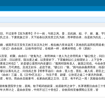
旧。不过皇帝【应为黄帝】子十一姓，与前之风、姜，后此姚、姒、子、姬、嬴、芋
氏之法，下废统族之宗，天下始各以其先世之氏为姓，而举郡自表，自是姓为氏乱，
，彼因齐后王安失王姓王在汉兴之时，相去絻六世未远耳！其他别氏远而犯周道者
《史记》由余始末，以他书传印证，谷相承一样，依稀未明也，作《原姓》.
室、积聚。由余曰：“使鬼为之，则劳神矣！使人为之亦劳民矣！”穆公怪之，问曰：
其后世，日以骄淫。阻法度之威，以责督於下，下罢极则以仁义怨望於上，上下交争
黄老之时也】”。於是缪公退而问内史廖曰：“孤闻邻国有圣人，敌国之忧也。今由余贤
有间，乃可虏也。且戎王好乐，必怠于政。”缪公曰：“善。”因与由余曲席而坐，传
缪公以客礼礼之，问伐戎之形【明李孚远曰：由余，晋人也，晋乱，遂入戎，君臣之
《由余》三篇，见《汉书•艺文志》。与伍子胥、尉缪、公孙尼之徒二十家共列杂家。
君，有功。而由余且能著书，名家由此观之立功、立言、有不朽之一焉！其能奋自羁
有集贤院学士钦，居闽。钦子昭武校尉杲，始居歙州之休宁，长茅谱图注由余三十世
年大率计之，是由余至钦，中间不过三十世也】。自钦四传至修撰戭公五世，皆