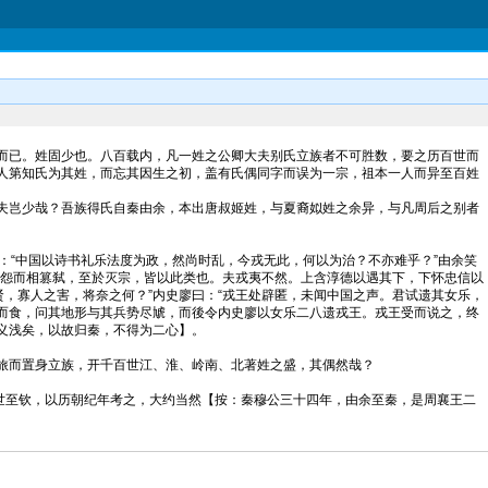
而已。姓固少也。八百载内，凡一姓之公卿大夫别氏立族者不可胜数，要之历百世而
人第知氏为其姓，而忘其因生之初，盖有氏偶同字而误为一宗，祖本一人而异至百姓
夫岂少哉？吾族得氏自秦由余，本出唐叔姬姓，与夏裔姒姓之余异，与凡周后之别者
“中国以诗书礼乐法度为政，然尚时乱，今戎无此，何以为治？不亦难乎？”由余笑
，怨而相篡弑，至於灭宗，皆以此类也。夫戎夷不然。上含淳德以遇其下，下怀忠信以
，寡人之害，将奈之何？”内史廖曰：“戎王处辟匿，未闻中国之声。君试遗其女乐，
器而食，问其地形与其兵势尽虓，而後令内史廖以女乐二八遗戎王。戎王受而说之，终
义浅矣，以故归秦，不得为二心】。
旅而置身立族，开千百世江、淮、岭南、北著姓之盛，其偶然哉？
至钦，以历朝纪年考之，大约当然【按：秦穆公三十四年，由余至秦，是周襄王二