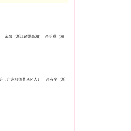
余缙（浙江诸暨高湖）
余明彝（湖
升，广东顺德县马冈人）
余有斐（浙