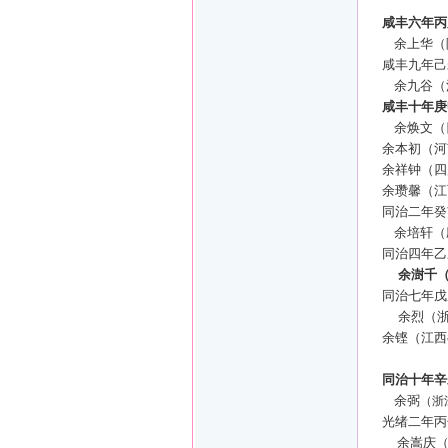
咸丰六年丙
余上华（
咸丰九年己
余九谷（
咸丰十年庚
余焕文（
余本初（河
余祥钟（四
余瓒馨（江
同治二年癸
余培轩（
同治四年乙
余澍千
同治七年戊
余烈（
余铿（江西
同治十年辛
余弼
（浙
光绪二年丙
余嵩庆