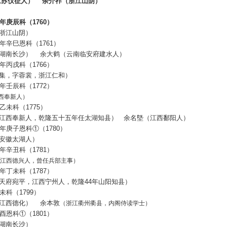
江苏仪征人）
余介祚（浙江山阴）
年庚辰科（
1760
）
浙江山阴）
年辛巳恩科（
1761
）
湖南长沙）
余大鹤（云南临安府建水人）
年丙戌科（
1766
）
集，字蓉裳，浙江仁和）
年壬辰科（
1772
）
西奉新人）
乙未科（
1775
）
江西奉新人，乾隆五十五年任太湖知县）
余名墍（江西鄱阳人）
年庚子恩科
①
（
1780
）
安徽太湖人）
年辛丑科（
1781
）
江西德兴人，曾任兵部主事）
年丁未科（
1787
）
天府宛平，江西宁州人，乾隆
44
年山阳知县）
未科（
1799
）
江西德化）
余本敦
（浙江衢州衢县，内阁侍读学士）
酉恩科
①
（
1801
）
湖南长沙）