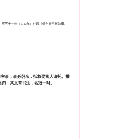
）至五十一年（1712年）任四川保宁府巴州知州。
司主事，事必躬亲，抵权要富人请托。擢
名归，其文章书法，名冠一时。