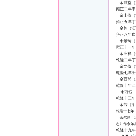
余世堂（
雍正二年甲
余士依（
雍正五年丁
余
栋（江
雍正八年庚
余景玠（
雍正十一年
余应祥（
乾隆二年丁
余文仪（
乾隆七年壬
余西邻（
乾隆十年乙
余万钰
乾隆十三年
余芳（湖
乾隆十七年（
余尔昌 江
志》作余尔
乾隆十九年