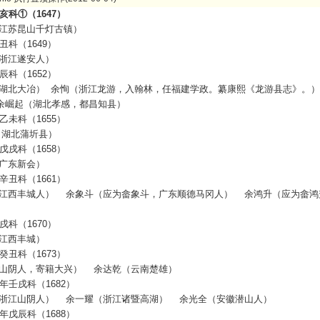
亥科
①
（
1647
）
江苏昆山千灯古镇）
丑科（
1649
）
浙江遂安人）
辰科（
1652
）
湖北大冶）
余恂（浙江龙游，入翰林，任福建学政。纂康熙《龙游县志》。）
余崛起（湖北孝感，都昌知县）
乙未科（
1655
）
（湖北蒲圻县）
戊戌科（
1658
）
广东新会）
辛丑科（
1661
）
江西丰城人）
余象斗（应为畲象斗，广东顺德马冈人）
余鸿升（应为畲鸿
戌科（
1670
）
江西丰城）
癸丑科（
1673
）
山阴人，寄籍大兴）
余达乾（云南楚雄）
年壬戌科（
1682
）
浙江山阴人）
余一耀（浙江诸暨高湖）
余光全（安徽潜山人）
年戊辰科（
1688
）