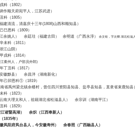
戌科（
1802
）
碑作顺天府宛平人，江苏武进）
丑科（
1805
）
福建清流，清嘉庆十三年
(1808)
山西和顺知县）
己巳恩科（
1809
）
江余姚人）
余廷珪（福建古田）
余明道（广西永淳）
余文铨，字次卿
.
湖北松滋
辛未科（
1811
）
浙江山阴）
甲戌科（
1814
）
浙江衢州人，户部员外郎
)
年丁丑科（
1817
）
安徽黟县）
余昌泮（湖南新化）
年己卯恩科
①
（
1819
）
河南省禹州梁北镇余楼村，曾任四川资阳县知县、盐亭县知县，直隶省束鹿知县
未科（
1823
）
云南大理太和人，祖籍湖北省松滋县人）
余宗训（湖南平江）
丑科（
1829
）
浙江诸暨高湖）
余炽（江西奉新人）
（
1835
年）
徽凤阳府凤台县人，今安徽寿州）
余春照（广西融县人）