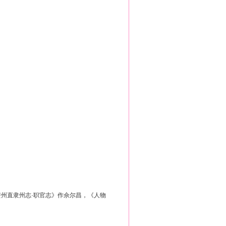
州直隶州志·职官志》作佘尔昌，《人物