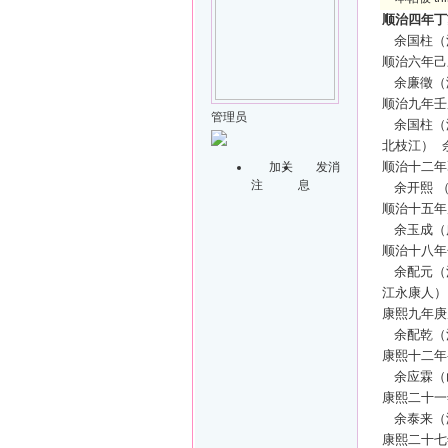
顺治四年丁
余国柱（
顺治六年己
余廉徵（
顺治九年壬
管理员
余国柱（
北枝江）
顺治十二年
加关
发消
注
息
余开熙
顺治十五年
余玉成（
顺治十八年
余配元（
江永康人）
康熙九年庚
余配乾（
康熙十二年
余应霖（
康熙二十一
余泰来（
康熙二十七