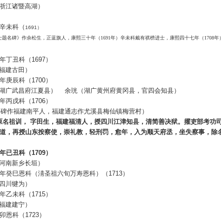
浙江诸暨高湖）
辛未科（
1691
）
题名碑》作佘松生，正蓝旗人，康熙三十年（1691年）辛未科戴有祺榜进士，康熙四十七年（1708年
年丁丑科（
1697
）
福建古田）
年庚辰科（
1700
）
湖广武昌府江夏县）
余珖（湖广黄州府黄冈县，官四会知县）
年丙戌科（
1706
）
（碑作福建南平人，福建通志作尤溪县梅仙镇梅营村）
原名祖训，
字田生，福建福清人，授四川江津知县，清简善决狱。擢吏部考功
道，再授山东按察使，崇礼教，轻刑罚，愈年，入为顺天府丞，坐失察事，除
年已丑科（
1709
）
河南新乡长垣）
年癸巳恩科（淸圣祖六旬万寿恩科）（
1713
）
四川犍为）
年乙未科（
1715
）
福建建宁）
卯恩科（
1723
）