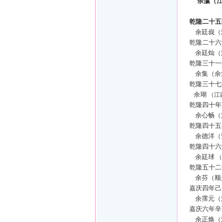
余瀛（
乾隆二十五
余廷峩（
乾隆二十六
余廷灿（
乾隆三十一
余集（余
乾隆三十七
余瑚
（江
乾隆四十年
余心畅（
乾隆四十五
余德洋（
乾隆四十六
余廷球
（
乾隆五十二
余芬（顺
嘉庆四年己
余霈元（
嘉庆六年辛
余正焕（