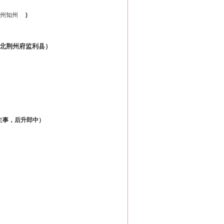
州知州
)
北荆州府监利县）
主事，后升郎中）