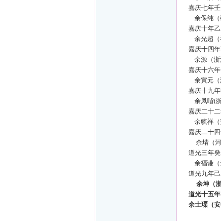
嘉庆七年壬
余保纯（
嘉庆十年乙
余光超（
嘉庆十四年
余源（浙
嘉庆十六年
余寅元（
嘉庆十九年
余凤喈
(
嘉庆二十二
余毓祥（
嘉庆二十四
余埥（
道光三年癸
余福谦（
道光九年己
余坤（
道光十五年
余士瑮（安