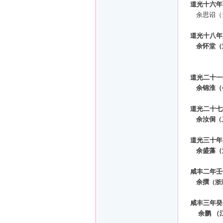
道光十六年
余思诏（
道光十八年
余怀堂（
道光二十一
余锦淮（
道光二十七
余汝侗
（
道光三十年
余盛藻（
咸丰二年壬
余撰
（浙
咸丰三年癸
余鹏
（