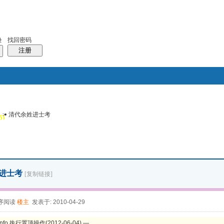
找回密码
录
注册
>
清代余姓进士考
搜索
5)
风采堂
帖子
进士考
[复制链接]
序阅读
楼主
发表于: 2010-04-29
nfo 执行置顶操作(2012-06-04) —