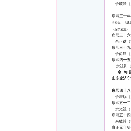
余毓澄（
康熙三十年
余崧生，《进士
《保宁府志》
康熙三十六
余正徤（
康熙三十九
余尚钰（
康熙四十五
余祖训
余
甸
山东兖济宁
康熙四十八
余庆锡（
康熙五十二
余光祖（
康熙五十四
余敏绅（
雍正元年癸