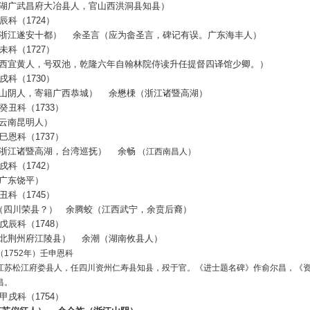
湖广武昌府大冶县人，官山西洪洞县知县）
辰科（
1724
）
浙江遂安十都）
余圣言（应为畲圣言，碑记有误。广东海丰人）
未科（
1727
）
西宜黄人，号双池，乾隆六年自翰林院侍读升任提督四译馆少卿。）
戌科（
1730
）
山阴人，寄籍广西恭城）
余懋棅（浙江诸暨高湖）
癸丑科（
1733
）
云南昆明人）
巳恩科（
1737
）
浙江诸暨高湖，台湾巡抚）
余畅
（江西南昌人）
戌科（
1742
）
广东饶平）
丑科（
1745
）
（四川荣县？）
余腾蛟（江西武宁，余贲后裔）
戊辰科（
1748
）
北荆州府江陵县）
余潮（湖南攸县人）
1752年）壬申恩科
苏松江府娄县人，任四川资州仁寿县知县，殁于官。《进士题名碑》作俞尔昌，《资
昌。
甲戌科（
1754
）