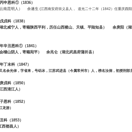
丙申恩科
①
（
1836
）
云南昆明人）
余遂生
(
江西南安府崇义县人，
道光二十二年（
1842
）任重庆酉阳
戊戌科（
1838
）
湖北咸宁人，寄籍陕西平利，历任山西稷山、天镇、平陆知县）
余庚阳（湖
年辛丑恩科
①
（
1841
）
会稽山阴人，寄籍宛平）
余兆仑（湖北武昌府蒲圻县）
年丁未科（
1847
）
又名余光倬，字省来，号幼冰，江苏武进县（今属常州市）人，榜名汝侗，初授刑部
庚戌科（
1850
）
江西清江人）
子恩科（
1852
）
江龙游）
丑科（
1853
）
江西都昌人）