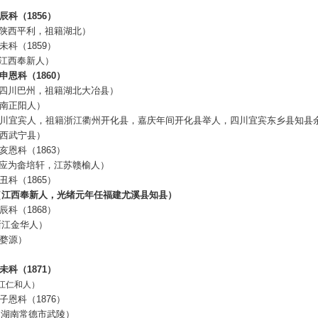
辰科（
1856
）
陕西平利，祖籍湖北）
未科（
1859
）
江西奉新人）
申恩科（
1860
）
四川巴州，祖籍湖北大冶县）
南正阳人）
川宜宾人，祖籍浙江衢州开化县，嘉庆年间开化县举人，四川宜宾东乡县知县
西武宁县）
亥恩科（
1863
）
应为畲培轩，江苏赣榆人）
丑科（
1865
）
（江西奉新人，光绪元年任福建尤溪县知县）
辰科（
1868
）
浙江金华人）
婺源）
未科（
1871
）
江仁和人）
子恩科（
1876
）
（湖南常德市武陵）