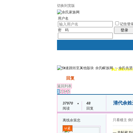
切换到宽版
用户名
记住登
密 码
登录
余氏家族网
>
余氏先贤
我的
讨论区
热心榜(201
发帖
回复
返回列表
1
2
3
4
5
清代余姓
37970
48
阅读
回复
只看楼主
倒
离线
余策忠
— 本帖被 thi