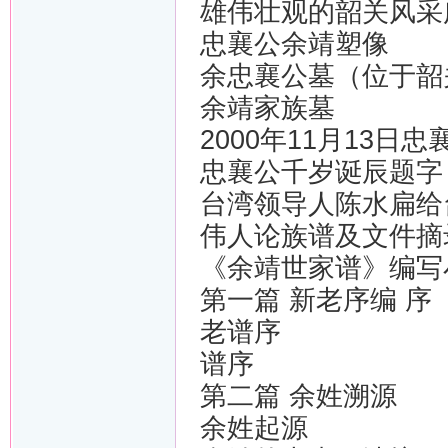
雄伟壮观的韶关风采
忠襄公余靖塑像
余忠襄公墓（位于韶
余靖家族墓
2000年11月13
忠襄公千岁诞辰题字
台湾领导人陈水扁给
伟人论族谱及文件摘
《余靖世家谱》编写
第一篇 新老序编 序
老谱序
谱序
第二篇 余姓溯源
余姓起源