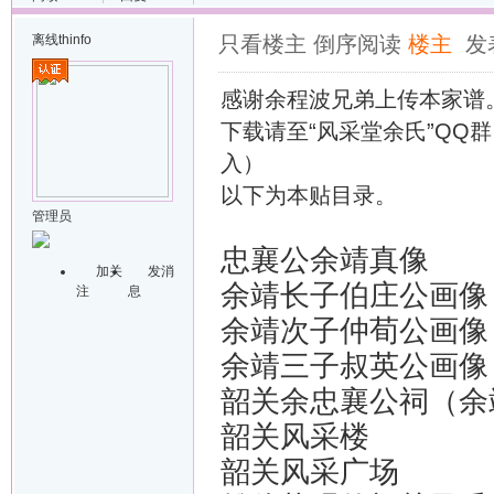
离线
thinfo
只看楼主
倒序阅读
楼主
发表
感谢余程波兄弟上传本家谱
下载请至“风采堂余氏”QQ群
入）
以下为本贴目录。
管理员
忠襄公余靖真像
加关
发消
余靖长子伯庄公画像
注
息
余靖次子仲荀公画像
余靖三子叔英公画像
韶关余忠襄公祠（余
韶关风采楼
韶关风采广场