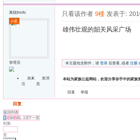
离线
thinfo
只看该作者
9楼
发表于: 2010
雄伟壮观的韶关风采广场
管理员
本主题包含附件，请
登录
后查看, 或者
注册
加关
发消
本站为家族公益网站，欢迎分享你手中的家族
注
息
回复
举报
发帖
回复
返回列表
1
2
3
4
5
6
...13
下一页
到第
页