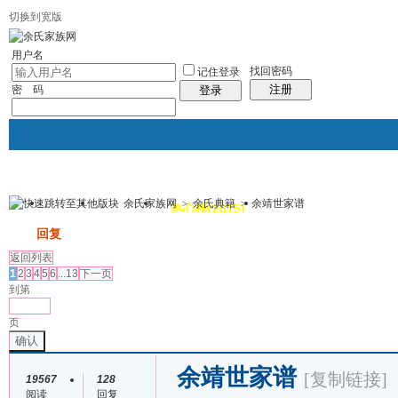
切换到宽版
用户名
找回密码
记住登录
注册
密 码
登录
余氏家族网
>
余氏典籍
>
余靖世家谱
我的
讨论区
热心榜(2015)
风采堂
帖子
发帖
回复
返回列表
1
2
3
4
5
6
...13
下一页
到第
页
确认
余靖世家谱
[复制链接]
19567
128
阅读
回复