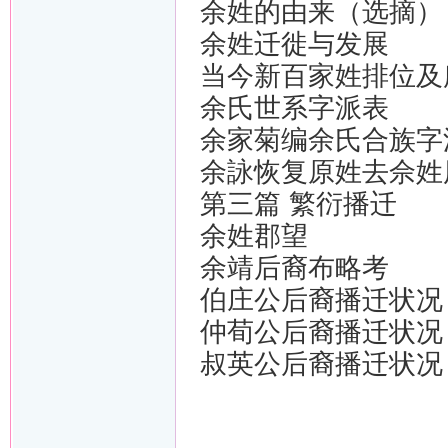
余姓的由来（选摘）
余姓迁徙与发展
当今新百家姓排位及
余氏世系字派表
余家菊编余氏合族字
余詠恢复原姓去佘姓
第三篇 繁衍播迁
余姓郡望
余靖后裔布略考
伯庄公后裔播迁状况
仲荀公后裔播迁状况
叔英公后裔播迁状况