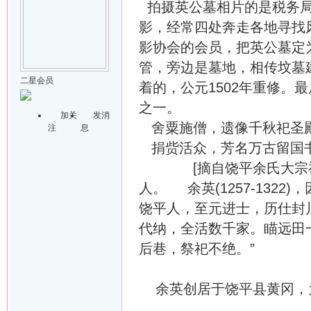
拍摄英公墓相片的是税务局
影，经常四处奔走各地寻找
影协会的会员，把英公墓定
管，旁边是墓地，相传坟墓
二星会员
着的，公元1502年重修。
之一。
加关
发消
舍粟施僧，遗像千秋祀圣
注
息
捐赀活众，芳名万古留国
[摘自饶平余氏大宗祠,
人。 余英(1257-132
饶平人，至元进士，历仕封
代纳，全活数千家。瞄远田一
后巷，祭祀不绝。”
余英创居于饶平县黄