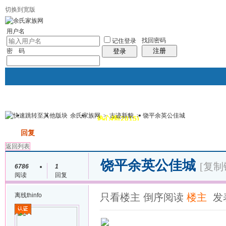
切换到宽版
用户名
找回密码
记住登录
注册
密 码
登录
余氏家族网
>
古迹新貌
>
饶平余英公佳城
我的
讨论区
热心榜(2015)
风采堂
帖子
发帖
回复
返回列表
饶平余英公佳城
[复制
6786
1
阅读
回复
离线
thinfo
只看楼主
倒序阅读
楼主
发表