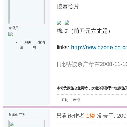
陵墓照片
管理员
楹联（前开元方丈题）
加关
发消
links:
http://new.qzone.qq
注
息
[ 此帖被余广孝在2008-11-18
本站为家族公益网站，欢迎分享你手中的家族
回复
举报
离线
余广孝
只看该作者
1楼
发表于: 2008