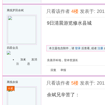
离线
罗田余斌
只看该作者
4楼
发表于: 2011
9日清晨游览修水县城
四星会员
本主题包含附件，请
登录
后查看, 或者
注册
加关
发消
良善开科地，登本世源长
注
息
回复
举报
离线
余保
只看该作者
5楼
发表于: 2011
余斌兄辛苦了：