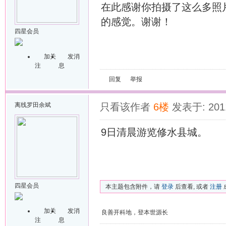
在此感谢你拍摄了这么多照
的感觉。谢谢！
四星会员
加关
发消
注
息
回复
举报
离线
罗田余斌
只看该作者
6楼
发表于: 2011
9日清晨游览修水县城。
四星会员
本主题包含附件，请
登录
后查看, 或者
注册
加关
发消
良善开科地，登本世源长
注
息