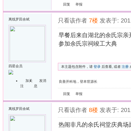
回复
举报
离线
罗田余斌
只看该作者
7楼
发表于: 2011
早餐后来自湖北的余氏宗亲
参加余氏宗祠竣工大典
四星会员
本主题包含附件，请
登录
后查看, 或者
注册
加关
发消
良善开科地，登本世源长
注
息
回复
举报
离线
罗田余斌
只看该作者
8楼
发表于: 2011
热闹非凡的余氏祠堂庆典场