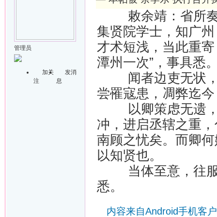
敕余靖：省所奏“
集贤院学士，知广州
才术短浅，当此重寄
管理员
潭州一次”，事具悉
加关
发消
闻者边吏无状，视
注
息
尝罹寇患，凋弊迄今
以卿策虑无遗，忠
冲，进启丞辖之重，
南顾之忧矣。而卿何
以知贤也。
当体至意，往服厥
悉。
内容来自Android手机客