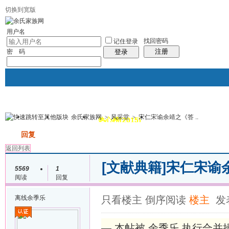
切换到宽版
用户名
找回密码
记住登录
注册
密 码
登录
余氏家族网
>
风采堂
>
宋仁宋谕余靖之《答 ..
我的
讨论区
热心榜(2015)
风采堂
帖子
发帖
回复
返回列表
[文献典籍]
宋仁宋谕
5569
1
阅读
回复
离线
余季乐
只看楼主
倒序阅读
楼主
发表
— 本帖被 余季乐 执行合并操作(