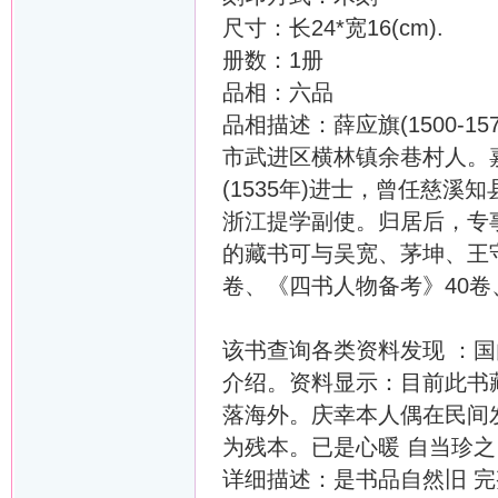
尺寸：长24*宽16(cm).
册数：1册
品相：六品
品相描述：薛应旗(1500-
市武进区横林镇余巷村人。
(1535年)进士，曾任慈
浙江提学副使。归居后，专
的藏书可与吴宽、茅坤、王守
卷、《四书人物备考》40卷
该书查询各类资料发现 ：
介绍。资料显示：目前此书藏
落海外。庆幸本人偶在民间发
为残本。已是心暖 自当珍
详细描述：是书品自然旧 完整