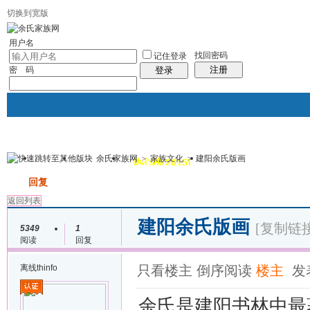
切换到宽版
用户名
找回密码
记住登录
注册
密 码
登录
余氏家族网
>
家族文化
>
建阳余氏版画
我的
讨论区
热心榜(2015)
风采堂
帖子
发帖
回复
返回列表
建阳余氏版画
[复制链接
5349
1
阅读
回复
离线
thinfo
只看楼主
倒序阅读
楼主
发表
余氏是建阳书林中最