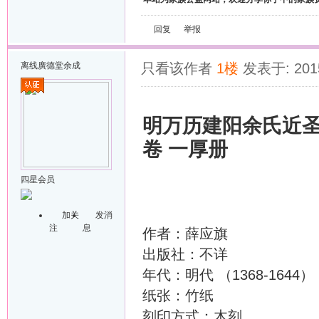
回复
举报
离线
廣德堂余成
只看该作者
1楼
发表于: 2015
明万历建阳余氏近圣
卷 一厚册
四星会员
加关
发消
注
息
作者：薛应旗
出版社：不详
年代：明代 （1368-1644）
纸张：竹纸
刻印方式：木刻