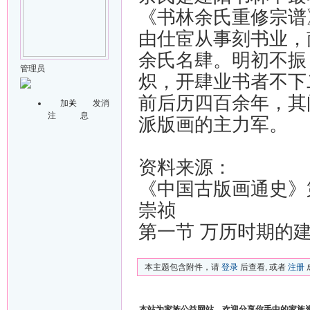
《书林余氏重修宗谱
由仕宦从事刻书业，
余氏名肆。明初不振
管理员
炽，开肆业书者不下
前后历四百余年，其
加关
发消
注
息
派版画的主力军。
资料来源：
《中国古版画通史》
崇祯
第一节 万历时期的
本主题包含附件，请
登录
后查看, 或者
注册
本站为家族公益网站，欢迎分享你手中的家族