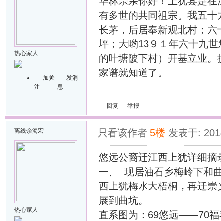
华林宗亲你好！上犹县是在
有多世的共同祖宗。我五十
长茅，后居奉新观北村；六
坪；大哟13９１年六十九
热心家人
的叶塘陂下村）开基立业。
家谱就知道了。
加关
发消
注
息
回复
举报
离线
余海宏
只看该作者
5楼
发表于: 2014
悠远公裔迁江西上犹详细摘
一、 现居油石乡梅岭下和
西上犹梅水大梧桐，再迁崇
展到曲坑。
热心家人
直系图为：69悠远——70福