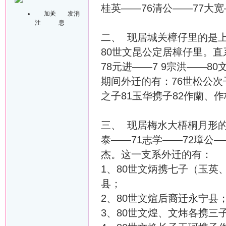
桂英——76清公——77大宽
加关
发消
注
息
二、 现居城关樟仔里的是
80世文昆公定居樟仔里。直
78元进——7 9宗洪——80
期间外迁的有：76世松公次
之子81玉华携子82作蘭、
三、 现居梅水大梧桐月形的
泰——71志学——72璋公—
杰。这一支系外迁的有：
1、80世文炳携七子（玉
县；
2、80世文煊后裔迁永宁县
3、80世文煌、文炜各携三