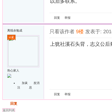
以后多联系。
回复
举报
离线
余勉成
只看该作者
9楼
发表于: 2014
上犹社溪石头背，志义公后
热心家人
加关
发消
注
息
回复
举报
发帖
回复
返回列表