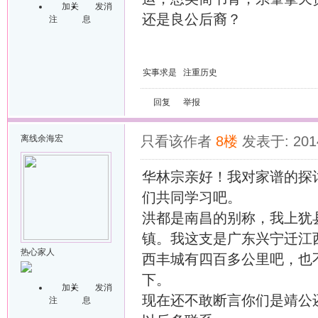
加关
发消
还是良公后裔？
注
息
实事求是 注重历史
回复
举报
离线
余海宏
只看该作者
8楼
发表于: 2014
华林宗亲好！我对家谱的探
们共同学习吧。
洪都是南昌的别称，我上犹
镇。我这支是广东兴宁迁江
热心家人
西丰城有四百多公里吧，也
下。
加关
发消
现在还不敢断言你们是靖公
注
息