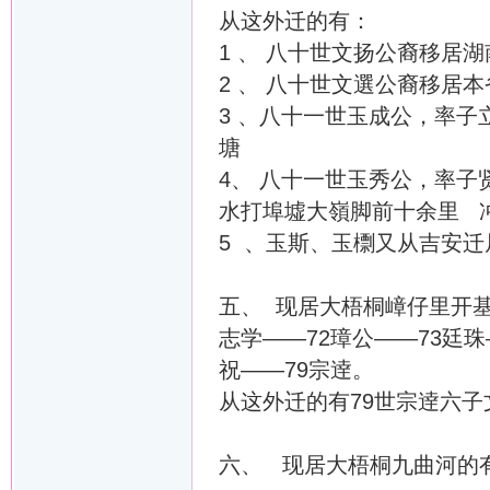
从这外迁的有：
1 、 八十世文扬公裔移居
2 、 八十世文選公裔移居
3 、八十一世玉成公，率
塘
4、 八十一世玉秀公，率
水打埠墟大嶺脚前十余里 
5 、玉斯、玉檦又从吉安迁
五、 现居大梧桐嶂仔里开基
志学——72璋公——73廷珠
祝——79宗逹。
从这外迁的有79世宗逹六
六、 现居大梧桐九曲河的