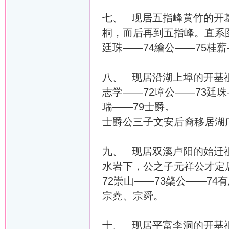
七、 现居五指峰黄竹的开
桐，而后再到五指峰。直系图
廷珠——74繪公——75桂薪
八、 现居沿湖上埠的开基祖
志学——72璋公——73廷珠
瑞——79士爵。
士爵公三子文安后裔移居湖
九、 现居双溪卢阳的始迁
水岩下，公之子元祥公才定居
72崇山——73棨公——74
宗蕘、宗舜。
十、 现居平富李洞的开基祖