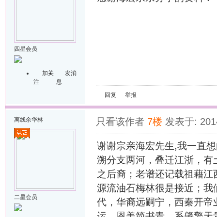
四星会员
加关
发消
注
息
回复
举报
离线
余华林
只看该作者
7楼
发表于: 2014
谢谢宗亲海宏先生,我一直
溯分支两河，叠迁江浙，有
之后裔；老谱还记载祖藉江
源流油石梅林很是接近；我
二星会员
代，华裔远嗣宁，西秦开帝
运，恩美简书青，系肇擎天