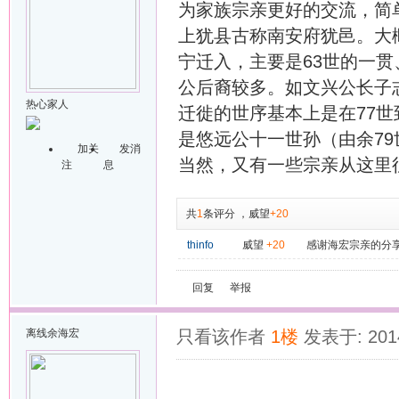
为家族宗亲更好的交流，简
上犹县古称南安府犹邑。大概
宁迁入，主要是63世的一贯
公后裔较多。如文兴公长子
热心家人
迁徙的世序基本上是在77世
是悠远公十一世孙（由余79
加关
发消
当然，又有一些宗亲从这里
注
息
共
1
条评分
，
威望
+20
thinfo
威望
+20
感谢海宏宗亲的分
回复
举报
离线
余海宏
只看该作者
1楼
发表于: 2014