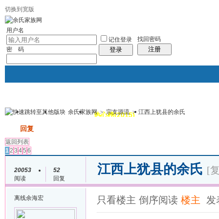
切换到宽版
用户名
找回密码
记住登录
注册
密 码
登录
余氏家族网
>
宗支源流
>
江西上犹县的余氏
我的
讨论区
热心榜(2015)
风采堂
帖子
发帖
回复
返回列表
1
2
3
4
5
6
江西上犹县的余氏
[
20053
52
阅读
回复
离线
余海宏
只看楼主
倒序阅读
楼主
发表