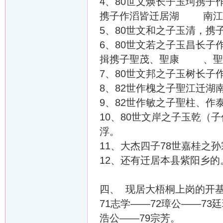
4、80世文焕长子玉珂携
携子作滔皆迁居湖 南江
5、80世文和之子玉清，
6、80世文若之子玉昌长
揖携子聖茂、聖康 、聖
7、80世文邦之子玉树长
8、82世作槐之子聖江迁湖
9、82世作敏之子聖柱、
10、80世文岸之子玉乾（
浮。
11、大杰四子78世嘉桂之
12、还有迁居本县紫阳乡的
四、 现居大梧桐上岗的开基
71志学——72璋公——73
浩公——79宗芳。