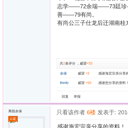
志学——72余瑞——73廷珍
善——79有尚。
有尚公三子仕龙后迁湖南桂
共
2
条评分
，
威望
+55
余保
威望
+5
感谢海宏宗亲分享
thinfo
威望
+50
感谢您分享的资料
回复
举报
离线
余保
只看该作者
6楼
发表于: 2014
感谢海宏宗亲分享的资料！