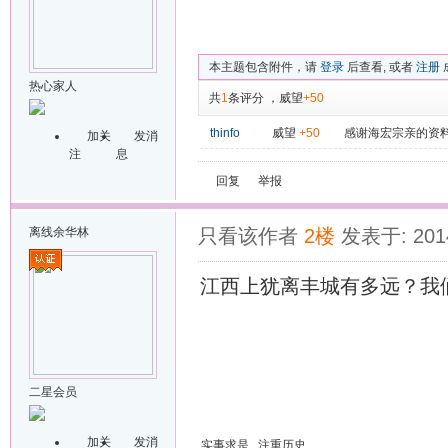
本主题包含附件，请
登录
后查看, 或者
注册
热心家人
共
1
条评分
，
威望
+50
thinfo
威望
+50
感谢海宏宗亲的资
加关
发消
注
息
回复
举报
离线
余华林
只看该作者
2楼
发表于: 2014
江西上犹离丰城有多远？我
二星会员
加关
发消
实事求是 注重历史