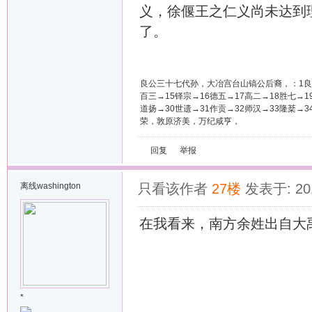
义，徐偃王之仁义尚未达到
了。
良公三十七代孙，大冶宫台山镐公后裔，：1良→2
百三→15铎宗→16德五→17高二→18胜七→1
道扬→30世遗→31作贡→32师汉→33隆棻
荣，敦原济美，万纪咸亨，
回复
举报
离线
washington
只看该作者
27楼
发表于: 201
在我看来，南方余姓出自大
*