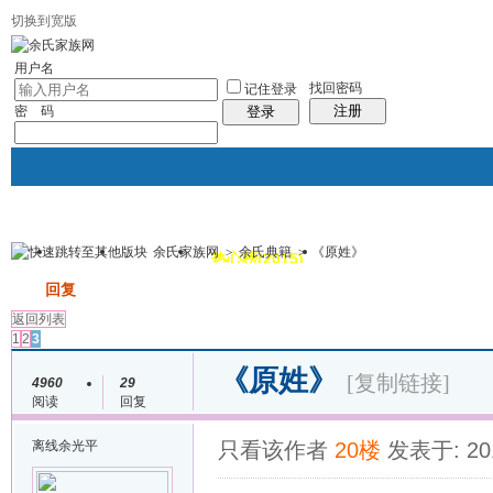
切换到宽版
用户名
找回密码
记住登录
注册
密 码
登录
余氏家族网
>
余氏典籍
>
《原姓》
我的
讨论区
热心榜(2015)
风采堂
帖子
发帖
回复
返回列表
1
2
3
《原姓》
[复制链接]
4960
29
阅读
回复
离线
余光平
只看该作者
20楼
发表于: 201