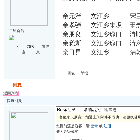
余元泮 文江乡 宋宝
余孝强 文江乡朱坂 
二星会员
余朋良 文江乡琼口 
余觉斯 文江乡琼口 清
加关
发消
余日昇 文江乡 清
注
息
回复
举报
发帖
回复
返回列表
快速回复
各位家人朋友：如遇上传附件不成功，请更换使用 
您目前还是游客，请
登录
或
注册
进入高级模式