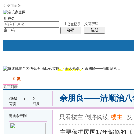
切换到宽版
用户名
找回密码
记住登录
注册
密 码
登录
余氏家族网
>
余氏先贤
>
余朋良——清顺治八 ..
我的
讨论区
热心榜(2015)
风采堂
帖子
发帖
回复
返回列表
余朋良——清顺治八
4048
0
阅读
回复
离线
余寿刚
只看楼主
倒序阅读
楼主
发表
主要依据民国17年编修的《