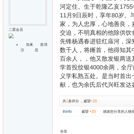
河定住。生于乾隆乙亥175
11月9日辰时，享年80岁
家，为人忠厚，心地善良，
二星会员
交迫，不明真相的他除供饮
先锋杨遇春进驻红庙河，深
加关
发消
数千人，将鏩首，他得知其
注
息
百余人，，他又散发银两送其
学首投纹银4000余两，全
义学私熟五处。是当时首出
献，也为余氏后代兴旺发达
共
1
条评分
，
威望
+20
thinfo
威望
+20
感谢您分享的人物
余皇