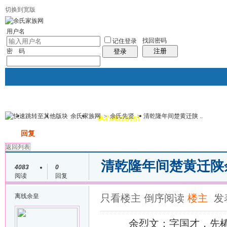
切换到宽版
用户名
找回密码
记住登录
注册
密 码
登录
余氏家族网
>
余氏先贤
>
清乾隆年间楚黄迁陕 ..
我的
讨论区
热心榜(2015)
风采堂
帖子
发帖
回复
返回列表
清乾隆年间楚黄迁陕
4083
0
阅读
回复
离线
余皇
只看楼主
倒序阅读
楼主
发表
余烈文：字国才，先椿祖