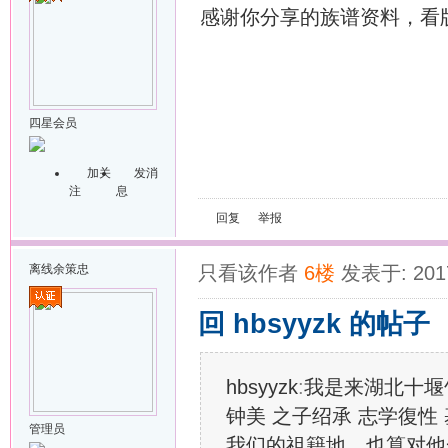
感谢你分享的族谱资料，看
四星会员
加关
发消
注
息
回复
举报
离线
余策忠
只看该作者
6楼
发表于: 2017
回 hbsyyzk 的帖子
hbsyyzk
:
我是来湖北十堰
钟美 之子绍承 志学復
管理员
我们的祖籍地，也算对他