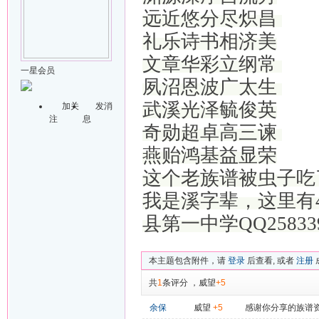
远近悠分尽炽昌
礼乐诗书相济美
文章华彩立纲常
一星会员
夙沼恩波广太生
武溪光泽毓俊英
加关
发消
注
息
奇勋超卓高三谏
燕贻鸿基益显荣
这个老族谱被虫子吃
我是溪字辈，这里有
县第一中学QQ2583395
本主题包含附件，请
登录
后查看, 或者
注册
共
1
条评分
，
威望
+5
余保
威望
+5
感谢你分享的族谱