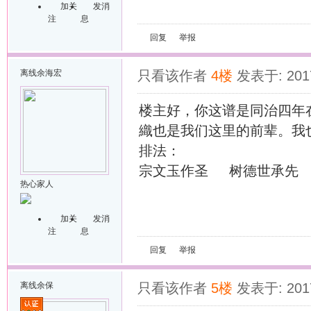
加关
发消
注
息
回复
举报
离线
余海宏
只看该作者
4楼
发表于: 2017
楼主好，你这谱是同治四年
織也是我们这里的前辈。我
排法：
宗文玉作圣 树德世承先 
热心家人
加关
发消
注
息
回复
举报
离线
余保
只看该作者
5楼
发表于: 2017