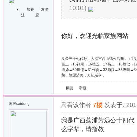
10:01)
加关
发消
注
息
你好，欢迎光临家族网站
良公三十七代孙，大冶宫台山镐公后裔，：1良→2
百三→15铎宗→16德五→17高二→18胜七→1
道扬→30世遗→31作贡→32师汉→33隆棻
荣，敦原济美，万纪咸亨，
回复
举报
离线
saidong
只看该作者
7楼
发表于: 2017
我是广西荔浦芳远公十四代
么字辈，请指教