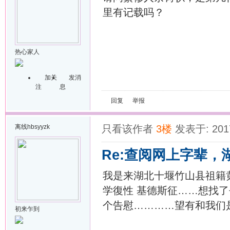
里有记载吗？
热心家人
加关
发消
注
息
回复
举报
离线
hbsyyzk
只看该作者
3楼
发表于: 2017
Re:查阅网上字辈，
我是来湖北十堰竹山县祖籍黄
学復性 基德斯征……想找
个告慰…………望有和我们是相
初来乍到