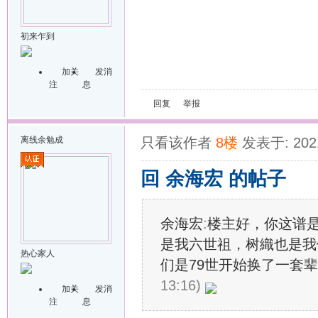
初来乍到
加关
发消
注
息
回复
举报
离线
余勉成
只看该作者
8楼
发表于: 2021
回 余海宏 的帖子
余海宏
:
楼主好，你这谱
是我六世祖，树織也是我
热心家人
们是79世开始换了一套辈份
13:16)
加关
发消
注
息