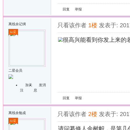
回复
举报
离线
余记绸
只看该作者
1楼
发表于: 2017
很高兴能看到你发上来的
二星会员
加关
发消
注
息
回复
举报
离线
余勉成
只看该作者
2楼
发表于: 2017
请问纂修人余树帜，是第几