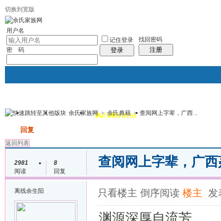
切换到宽版
用户名
找回密码
记住登录
注册
密 码
登录
余氏家族网
>
余氏典籍
>
查阅网上字辈，广西 ..
我的
讨论区
热心榜(2015)
风采堂
帖子
发帖
回复
返回列表
查阅网上字辈，广西
2981
8
阅读
回复
离线
余生阳
只看楼主
倒序阅读
楼主
发表
渊源深厚自流芳