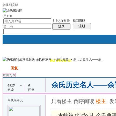
切换到宽版
用户名
找回密码
记住登录
注册
密 码
登录
余氏家族网
>
余氏先贤
>
余氏历史名人——余 ..
我的
讨论区
热心榜(2015)
风采堂
帖子
发帖
回复
返回列表
余氏历史名人——余
4913
0
阅读
回复
离线
余萃元
只看楼主
倒序阅读
楼主
发表
— 本帖被 thinfo 从 余氏典籍