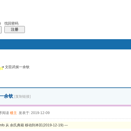
找回密码
录
注册
>
文臣武侯一余钦
搜索
5)
风采堂
帖子
一余钦
[复制链接]
序阅读
楼主
发表于: 2019-12-09
info 从 余氏典籍 移动到本区(2019-12-19) —