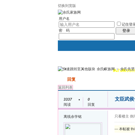
切换到宽版
用户名
记住登
密 码
登录
余氏家族网
>
余氏先贤
我的
讨论区
热心榜(201
发帖
回复
返回列表
文臣武侯
3337
0
阅读
回复
只看楼主
倒
离线
余学铭
— 本帖被 th