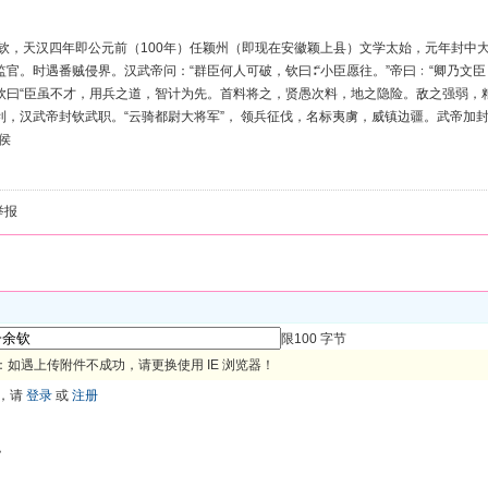
余钦，天汉四年即公元前（100年）任颖州（即现在安徽颖上县）文学太始，元年封中
监官。时遇番贼侵界。汉武帝问：“群臣何人可破，钦曰∶“小臣愿往。”帝曰﹕“卿乃文臣
钦曰“臣虽不才，用兵之道，智计为先。首料将之，贤愚次料，地之隐险。敌之强弱，
利，汉武帝封钦武职。“云骑都尉大将军”， 领兵征伐，名标夷虜，威镇边疆。武帝加封
侯
举报
限100 字节
如遇上传附件不成功，请更换使用 IE 浏览器！
，请
登录
或
注册
色