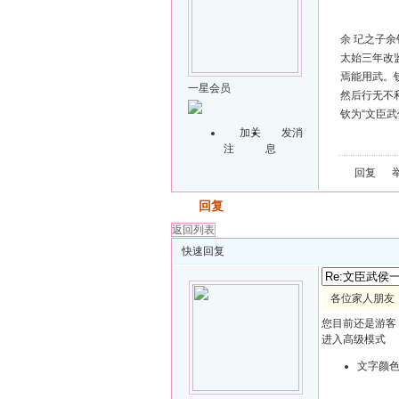
余 玘之子
太始三年改
焉能用武。
一星会员
然后行无不
钦为“文臣武
加关
发消
注
息
回复
发帖
回复
返回列表
快速回复
各位家人朋友：
您目前还是游客
进入高级模式
文字颜