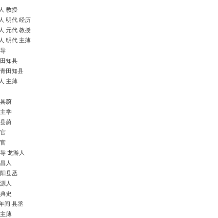
人 教授
人 明代 经历
人 元代 教授
人 明代 主薄
训导
青田知县
 青田知县
人 主薄
 县蔚
 主学
 县蔚
学官
学官
训导 龙游人
新昌人
松阳县丞
婺源人
 典史
年间 县丞
 主薄