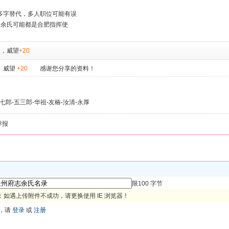
多字替代，多人职位可能有误
位余氏可能都是合肥指挥使
，
威望
+20
威望
+20
感谢您分享的资料！
-七郎-五三郎-华祖-友椿-汝清-永厚
举报
限100 字节
如遇上传附件不成功，请更换使用 IE 浏览器！
，请
登录
或
注册