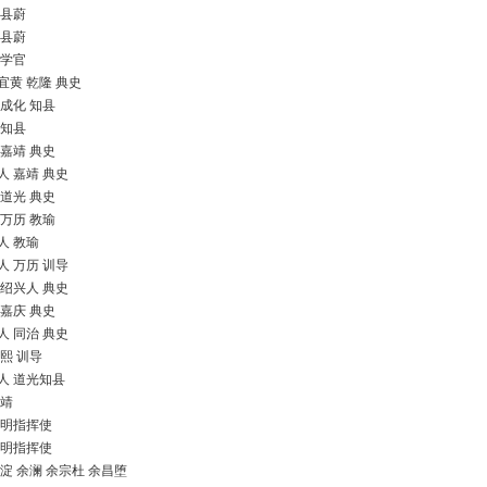
 县蔚
 县蔚
 学官
宜黄 乾隆 典史
 成化 知县
 知县
 嘉靖 典史
人 嘉靖 典史
 道光 典史
 万历 教瑜
人 教瑜
人 万历 训导
 绍兴人 典史
 嘉庆 典史
人 同治 典史
康熙 训导
人 道光知县
嘉靖
 明指挥使
 明指挥使
余淀 余澜 余宗杜 余昌堕