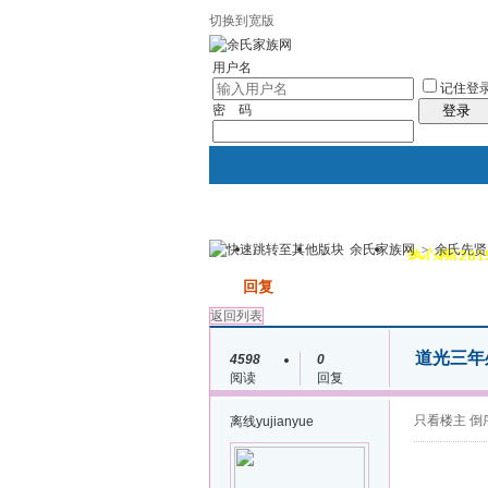
切换到宽版
用户名
记住登
密 码
登录
余氏家族网
>
余氏先贤
我的
讨论区
热心榜(201
发帖
回复
返回列表
道光三年
4598
0
阅读
回复
只看楼主
倒
离线
yujianyue