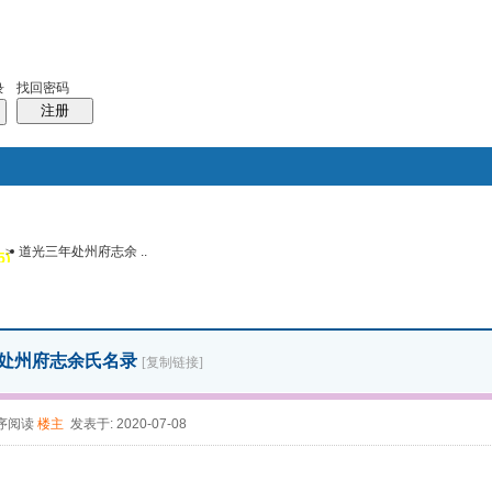
找回密码
录
注册
>
道光三年处州府志余 ..
搜索
5)
风采堂
帖子
处州府志余氏名录
[复制链接]
序阅读
楼主
发表于: 2020-07-08