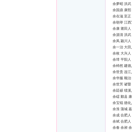
余夢昭 洪武
余国鼎 康熙
余在滋 至正
余朝举 江西
余康 莆田人
余源清 洪武
余凤 颍川人
余一治 大田
余枚 大兴人
余璋 平阳人
余杮然 建德
余世贵 连江
余华服 顺治
余世芳 诸暨
余廷硕 绩溪
余礌 鄞县 
余宝锟 德化
余淮 蒲城 
余成 合肥人
余斌 合肥人
余春 余昶 