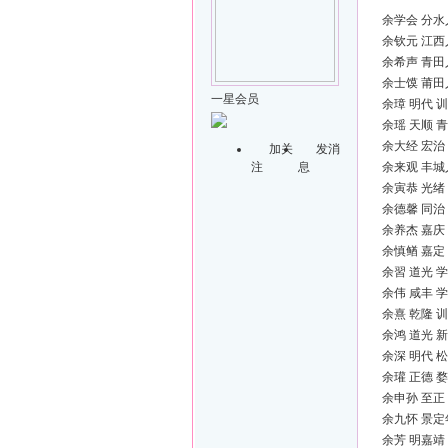
余学会 分水
余钦元 江西
余希声 青田
余士馍 莆田
一星会员
余璋 明代 
余瑶 天顺 
余大经 宏治
加关
发消
注
息
余来观 丰城
余寅恭 光绪
余德馨 同治
余养杰 嘉庆
余慎䲡 嘉定
余習 道光 
余伟 咸丰 
余熹 乾隆 
余鸿 道光 
余深 明代 
余瓘 正德 
余申孙 至正
余九怀 景定
余芳 明嘉靖