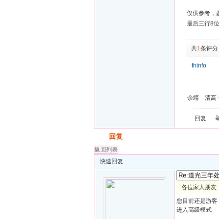
仅供参考，
最后三行8
共
1
条评分
thinfo
余靖---清高
回复
发帖
回复
返回列表
快速回复
各位家人朋友：
您目前还是游客
进入高级模式