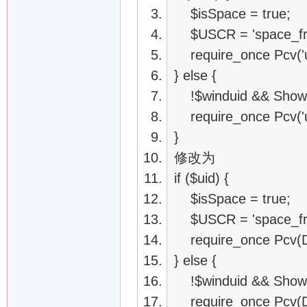
$isSpace = true;
$USCR = 'space_fri
require_once Pcv('u/
} else {
!$winduid && Showms
require_once Pcv('u/
}
修改为
if ($uid) {
$isSpace = true;
$USCR = 'space_fri
require_once Pcv(D_P
} else {
!$winduid && Showms
require_once Pcv(D_P