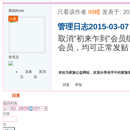
离线
thinfo
只看该作者
89楼
发表于: 201
管理日志2015-03-07
取消“初来乍到”会
会员，均可正常发贴
管理员
加关
发消
本站为家族公益网站，欢迎分享你手中的家族
注
息
回复
举报
发帖
回复
返回列表
上一页
1...
5
6
7
8
9
10
下一页
到第
页