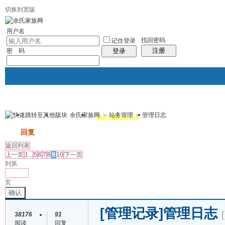
切换到宽版
用户名
找回密码
记住登录
注册
密 码
登录
余氏家族网
>
站务管理
>
管理日志
我的
讨论区
热心榜(2015)
风采堂
帖子
发帖
回复
返回列表
上一页
1...
5
6
7
8
9
10
下一页
到第
页
确认
[管理记录]
管理日志
38176
91
阅读
回复