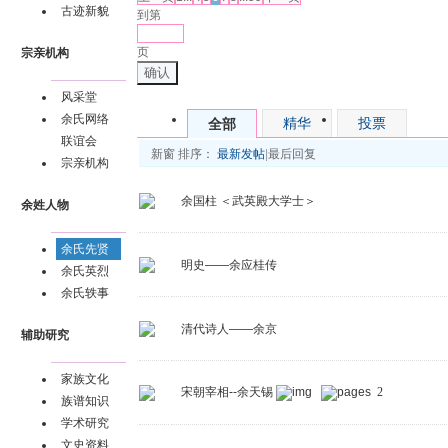
古迹新貌
到第
页
宗亲机构
确认
风采堂
余氏网络
精华
投票
全部
联谊会
新窗
排序：
最新发帖
|
最后回复
宗亲机构
余国柱 ＜武英殿大学士＞
余姓人物
余氏先贤
明史——余应桂传
余氏英烈
余氏轶事
清代诗人——余京
辅助研究
家族文化
宋朝宰相--余天锡
2
族谱知识
学术研究
文史资料