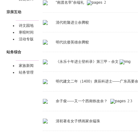
“南渡名宰”余端礼
2
宗亲互动
清代乾隆进士余腾蛟
诗文园地
寒暄时间
活动专版
明代抗倭英雄余腾蛟
站务综合
《永乐十年进士登科录》第三甲－余文
家族新闻
站务管理
明代建文二年（1400）庚辰科进士——广东高要
余子俊——又一个西南铁改余？
2
3
清初著名女子绣画家余韫珠