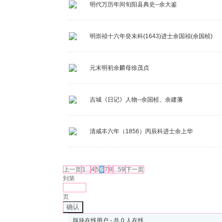
明代万历年间旬阳县典史--余大鉴
明崇祯十六年癸未科(1643)进士余国祯(余国桢)
元末明初余麟母徐茂贞
吉城《日记》人物--余国桢、余建藩
清咸丰六年（1856）丙辰科进士余上华
发帖
上一页
1...
4
5
6
7
8
...59
下一页
到第
页
确认
版块在线用户 - 共 0 人在线