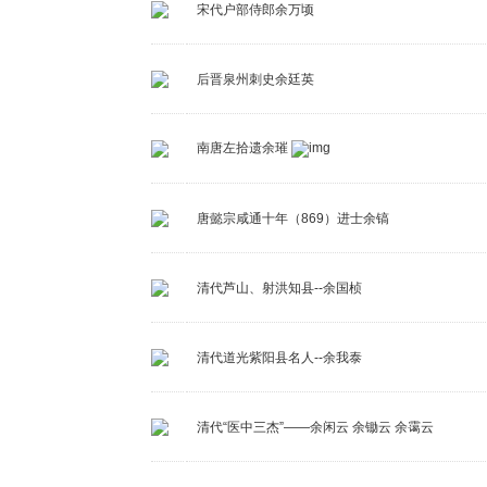
宋代户部侍郎余万顷
后晋泉州刺史余廷英
南唐左拾遗余璀
唐懿宗咸通十年（869）进士余镐
清代芦山、射洪知县--余国桢
清代道光紫阳县名人--余我泰
清代“医中三杰”——余闲云 余锄云 余霭云