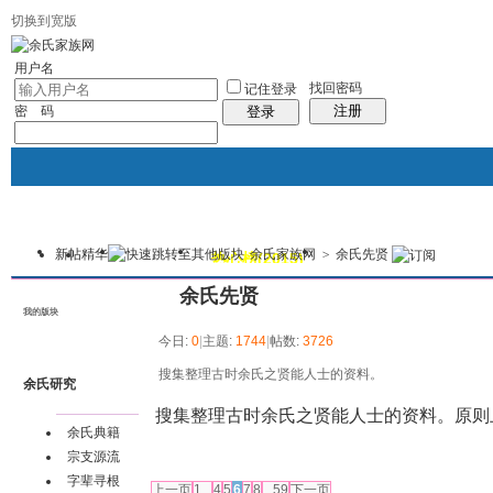
切换到宽版
用户名
找回密码
记住登录
注册
密 码
登录
新帖
精华
余氏家族网
>
余氏先贤
我的
讨论区
热心榜(2015)
风采堂
本版
余氏先贤
我的版块
今日:
0
|
主题:
1744
|
帖数:
3726
搜集整理古时余氏之贤能人士的资料。
余氏研究
搜集整理古时余氏之贤能人士的资料。原则
余氏典籍
宗支源流
发帖
字辈寻根
上一页
1...
4
5
6
7
8
...59
下一页