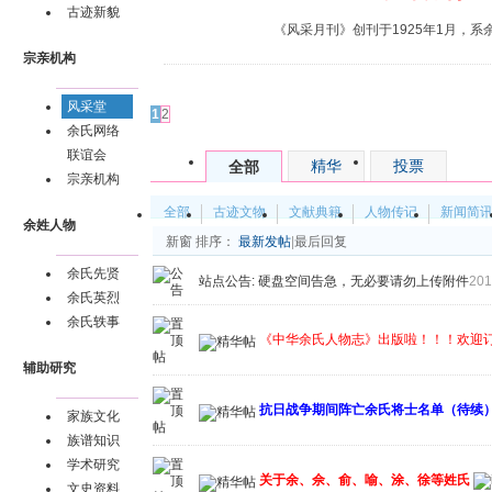
古迹新貌
《风采月刊》创刊于1925年1月，系
宗亲机构
发帖
风采堂
1
2
余氏网络
联谊会
精华
投票
全部
宗亲机构
全部
古迹文物
文献典籍
人物传记
新闻简
余姓人物
新窗
排序：
最新发帖
|
最后回复
余氏先贤
站点公告:
硬盘空间告急，无必要请勿上传附件
201
余氏英烈
余氏轶事
《中华余氏人物志》出版啦！！！欢迎
辅助研究
抗日战争期间阵亡余氏将士名单（待续
家族文化
族谱知识
学术研究
关于余、佘、俞、喻、涂、徐等姓氏
文史资料