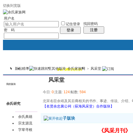
切换到宽版
用户名
找回密码
记住登录
注册
密 码
登录
新帖
精华
余氏家族网
>
风采堂
我的
讨论区
热心榜(2015)
风采堂
本版
风采堂
我的版块
今日:
0
|
主题:
124
|
帖数:
594
北宋名臣余靖及其后裔相关的书作、事迹、传说、介绍、
余氏研究
【名贤余忠襄公祠（荻海风采堂）合作版块】
余氏典籍
子版块
宗支源流
《风采月刊》
字辈寻根