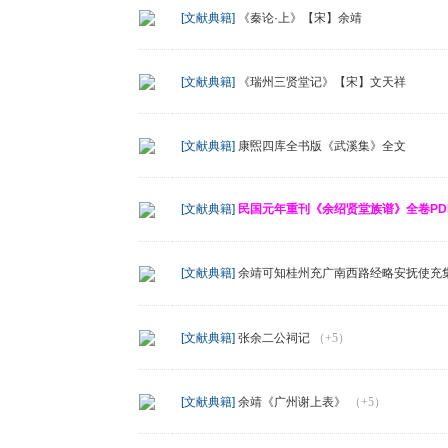
[文献典籍]
《秦论·上》【宋】余靖
[文献典籍]
《瑞州三贤堂记》【宋】文天祥
[文献典籍]
康煕四库全书版《武溪集》全文
[文献典籍]
民国元年重刊《余绍贤堂族谱》全卷PD
[文献典籍]
余靖可知桂州充广南西路经略安抚使充
[文献典籍]
张余二公祠记
（+5）
[文献典籍]
余靖《广州谢上表》
（+5）