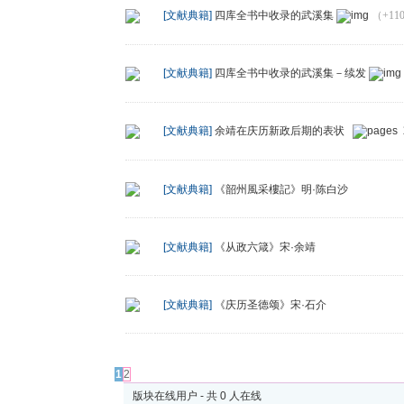
[文献典籍]
四库全书中收录的武溪集
（+11
[文献典籍]
四库全书中收录的武溪集－续发
[文献典籍]
余靖在庆历新政后期的表状
[文献典籍]
《韶州風采樓記》明·陈白沙
[文献典籍]
《从政六箴》宋·余靖
[文献典籍]
《庆历圣德颂》宋·石介
发帖
1
2
版块在线用户 - 共 0 人在线