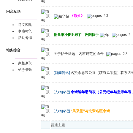
宗亲互动
《原姓》
2
3
诗文园地
寒暄时间
批量缩小图片软件--改图快手
2
活动专版
站务综合
关于帖子标题、内容规范的通告
2
3
家族新闻
站务管理
[新闻简讯]
名贤余忠襄公祠（荻海风采堂）联系方
[人物传记]
余靖编年谱简表（公元纪年与皇帝年号
[人物传记]
“风采堂”与北宋名臣余靖
普通主题