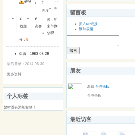
友
举报
2
等
关注
留言板
2
9
级：
初
插入url链接
粉丝
访客
来乍到
添加表情
总积
分：
8
留言
保密，1963-03-29
最后登录：2014-06-30
朋友
更多资料
离线
台灣余氏
个人标签
台灣余氏
暂时没有添加标签！
最近访客