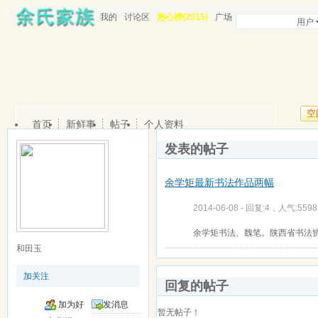
我的
讨论区
热心榜(2015)
广场
用户
空
首页
新鲜事
帖子
个人资料
发表的帖子
余学矩最新书法作品两幅
2014-06-08 - 回复:4，人气:5598
余学矩书法、魏笔。陕西省书法
和田玉
加关注
回复的帖子
加为好
发消息
暂无帖子！