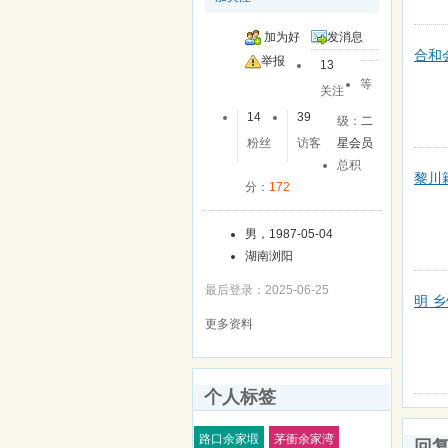
加为好
发消息
合和
友
举报
13
等
关注
14
39
级：
二
粉丝
访客
星会员
总积
黎川
分：
172
男，1987-05-04
湖南浏阳
最后登录：2025-06-25
明 
更多资料
个人标签
路口余家塅
茅衝余家湾
回