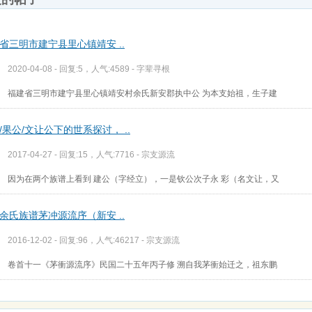
省三明市建宁县里心镇靖安 ..
2020-04-08 - 回复:5，人气:4589 -
字辈寻根
福建省三明市建宁县里心镇靖安村余氏新安郡执中公 为本支始祖，生子建
/果公/文让公下的世系探讨， ..
2017-04-27 - 回复:15，人气:7716 -
宗支源流
因为在两个族谱上看到 建公（字经立），一是钦公次子永 彩（名文让，又
余氏族谱茅冲源流序（新安 ..
2016-12-02 - 回复:96，人气:46217 -
宗支源流
卷首十一《茅衝源流序》民国二十五年丙子修 溯自我茅衝始迁之，祖东鹏