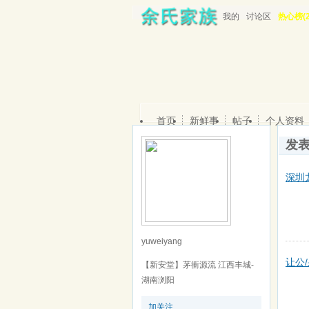
我的
讨论区
热心榜(2
首页
新鲜事
帖子
个人资料
发
深圳
yuweiyang
让公
【新安堂】茅衝源流 江西丰城-
湖南浏阳
加关注