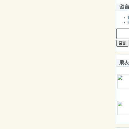
留
留言
朋