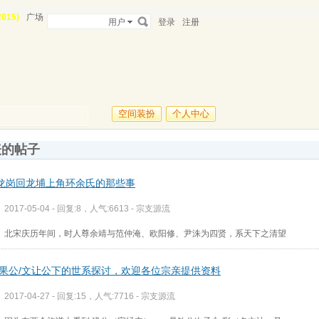
015)
广场
用户
登录
注册
空间装扮
个人中心
表的帖子
龙岗回龙埔上角环余氏的那些事
2017-05-04 - 回复:8，人气:6613 -
宗支源流
北宋庆历年间，时人尊余靖与范仲淹、欧阳修、尹洙为四贤，系天下之清望
/果公/文让公下的世系探讨，欢迎各位宗亲提供资料
2017-04-27 - 回复:15，人气:7716 -
宗支源流