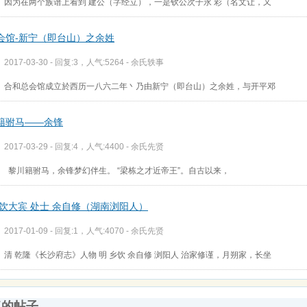
因为在两个族谱上看到 建公（字经立），一是钦公次子永 彩（名文让，又
会馆-新宁（即台山）之余姓
2017-03-30 - 回复:3，人气:5264 -
余氏轶事
合和总会馆成立於西历一八六二年丶乃由新宁（即台山）之余姓，与开平邓
籍驸马——余锋
2017-03-29 - 回复:4，人气:4400 -
余氏先贤
黎川籍驸马，余锋梦幻伴生。 “梁栋之才近帝王”。自古以来，
乡饮大宾 处士 余自修（湖南浏阳人）
2017-01-09 - 回复:1，人气:4070 -
余氏先贤
清 乾隆《长沙府志》人物 明 乡饮 余自修 浏阳人 治家修谨，月朔家，长坐
复的帖子