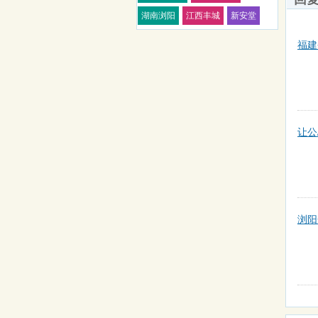
湖南浏阳
江西丰城
新安堂
福建
让公
浏阳