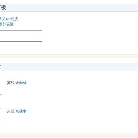
言板
插入url链接
添加表情
友
离线
余华林
离线
余儒平