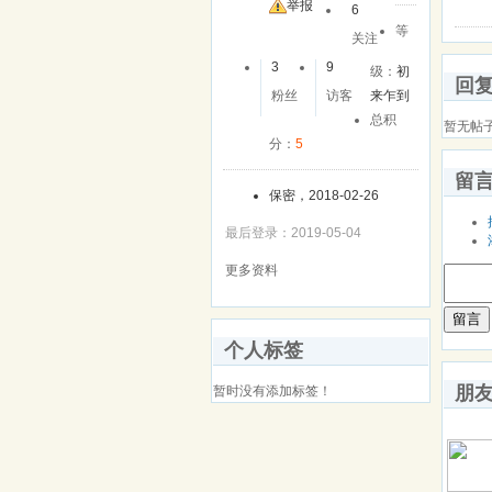
友
举报
6
等
关注
3
9
级：
初
回
粉丝
访客
来乍到
总积
暂无帖
分：
5
留
保密，2018-02-26
最后登录：2019-05-04
更多资料
留言
个人标签
朋
暂时没有添加标签！