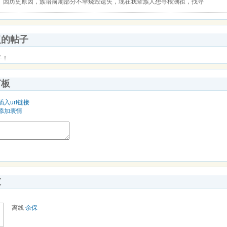
因历史原因，族谱前期部分不幸烧毁遗失，现在我辈族人想寻根溯祖，找寻
复的帖子
子！
言板
插入url链接
添加表情
友
离线
余保