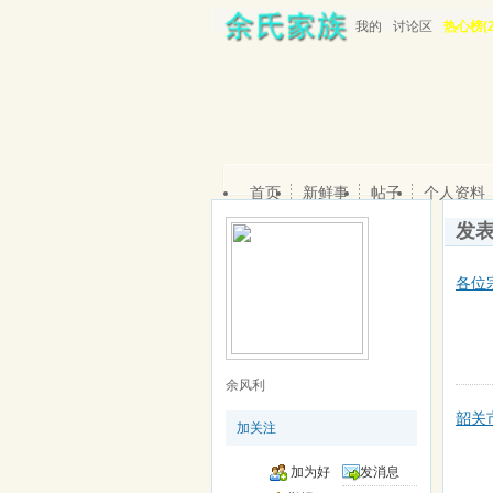
我的
讨论区
热心榜(2
首页
新鲜事
帖子
个人资料
发
各位
余风利
韶关
加关注
加为好
发消息