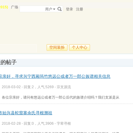
015)
广场
用户
登录
注册
空间装扮
个人中心
表的帖子
宗亲好，寻求兴宁西厢筠竹悠远公或者万一郎公族谱相关信息
2018-03-02 - 回复:2，人气:5269 -
宗支源流
各位宗亲好，请问有悠远公或者万一郎公后代的族谱介绍吗？我们支派是从
市始兴县蛇窟寨余氏寻根溯祖
2018-02-28 - 回复:0，人气:3906 -
字辈寻根