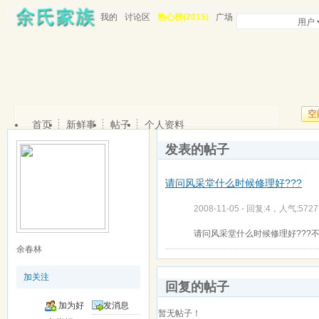
我的
讨论区
热心榜(2015)
广场
用户
空
首页
新鲜事
帖子
个人资料
发表的帖子
请问风采堂什么时候修理好???
2008-11-05 - 回复:4，人气:5727
请问风采堂什么时候修理好???
余春林
加关注
回复的帖子
加为好
发消息
暂无帖子！