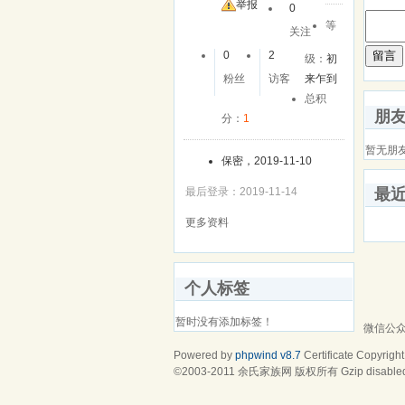
友
举报
0
等
关注
留言
0
2
级：
初
粉丝
访客
来乍到
总积
朋
分：
1
暂无朋
保密，2019-11-10
最后登录：2019-11-14
最
更多资料
个人标签
暂时没有添加标签！
微信公
Powered by
phpwind v8.7
Certificate
Copyright
©2003-2011
余氏家族网
版权所有 Gzip disable