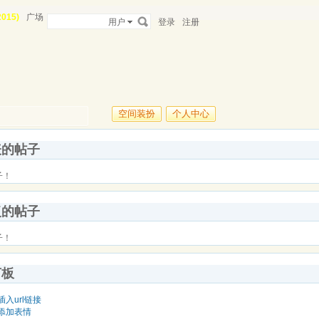
015)
广场
用户
登录
注册
空间装扮
个人中心
表的帖子
子！
复的帖子
子！
言板
插入url链接
添加表情