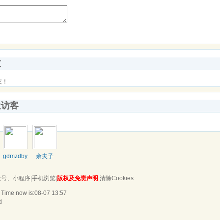
友
友！
近访客
gdmzdbyj
余夫子
众号、小程序
|
手机浏览
|
版权及免责声明
|
清除Cookies
 Time now is:08-07 13:57
d