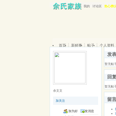
我的
讨论区
热心榜(2
首页
新鲜事
帖子
个人资料
发
暂无帖
回
暂无帖
余文文
留
加关注
加为好
发消息