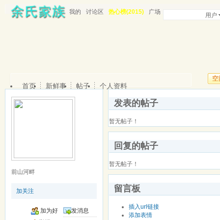
我的
讨论区
热心榜(2015)
广场
用户
空
首页
新鲜事
帖子
个人资料
发表的帖子
暂无帖子！
回复的帖子
暂无帖子！
前山河畔
留言板
加关注
插入url链接
加为好
发消息
添加表情