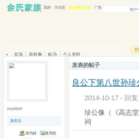
我的
讨论区
热心榜(2015)
广场
用户
空
首页
新鲜事
帖子
个人资料
发表的帖子
良公下第八世孙珍
2014-10-17 - 回
yxyalbert
珍公像（《高志堂
祠
加关注
加为好
发消息