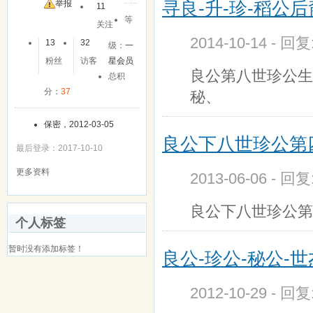
寻良-升-珍-稻公后
友
举报
11
等
关注
2014-10-14 - 回
13
32
级：
一
粉丝
访客
星会员
良公第八世珍公生
总积
分：
37
秘、
保密，2012-03-05
良公下八世珍公第
最后登录：2017-10-10
更多资料
2013-06-06 - 回
良公下八世珍公第
个人标签
暂时没有添加标签！
良公-珍公-秘公-
2012-10-29 - 回