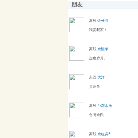
朋友
离线
余长胜
我爱我家！
离线
余淑苹
虚度岁月。
离线
大洋
贵州鱼
离线
台灣余氏
台灣余氏
离线
余红兵5