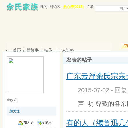
我的
讨论区
热心榜(2015)
广场
用户
空
首页
新鲜事
帖子
个人资料
发表的帖子
广东云浮余氏宗亲
2015-07-02 - 回
余政乐
声 明 尊敬的各
加关注
有的人（续鲁迅几
加为好
发消息