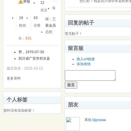
您们好！我是四川省邻水县的余永
友
举报
12
等
关注
19
43
级：
三
回复的帖子
粉丝
访客
星会员
总积
暂无帖子！
分：
531
留言板
男，1970-07-30
四川省广安市邻水县
插入url链接
添加表情
最后登录：2025-10-12
更多资料
留言
个人标签
朋友
暂时没有添加标签！
离线
bjjycpaa