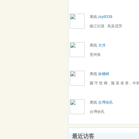
离线
zsy9339
曲江衍派 风采流芳
离线
大洋
贵州鱼
离线
余穗斌
國 守 世 傳，隆 英 表 章，中
离线
台灣余氏
台灣余氏
最近访客