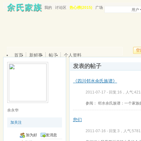
我的
讨论区
热心榜(2015)
广场
用户
空
首页
新鲜事
帖子
个人资料
发表的帖子
《四川邻水余氏族谱》
2011-07-17 - 回复:16，人气:421
参阅： 邻水余氏族谱：一个家族的编年史 ht
余永华
您们
加关注
2011-07-16 - 回复:3，人气:5781
加为好
发消息