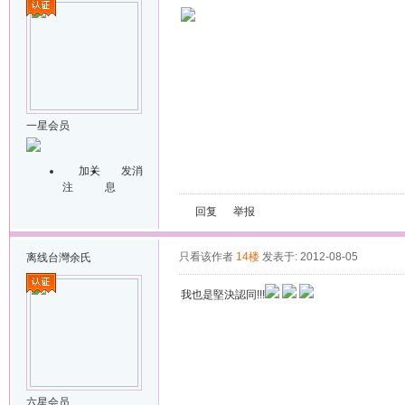
一星会员
加关
发消
注
息
回复
举报
只看该作者
14楼
发表于: 2012-08-05
离线
台灣余氏
我也是堅決認同!!!
六星会员