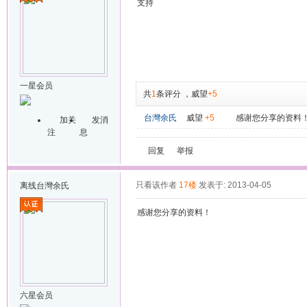
支持
一星会员
共
1
条评分
，
威望
+5
台灣余氏
威望
+5
感谢您分享的资料
加关
发消
注
息
回复
举报
只看该作者
17楼
发表于: 2013-04-05
离线
台灣余氏
感谢您分享的资料！
六星会员