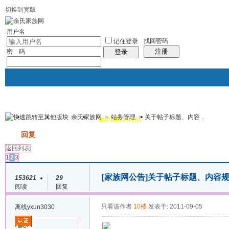
切换到宽版
用户名
找回密码
记住登录
注册
密 码
登录
余氏家族网
>
站务管理
>
关于帖子标题、内容 ..
我的
讨论区
热心榜(2015)
风采堂
帖子
发帖
回复
返回列表
1
2
3
[家族网公告]
关于帖子标题、内容
153621
29
阅读
回复
只看该作者
10楼
发表于: 2011-09-05
离线
yxun3030