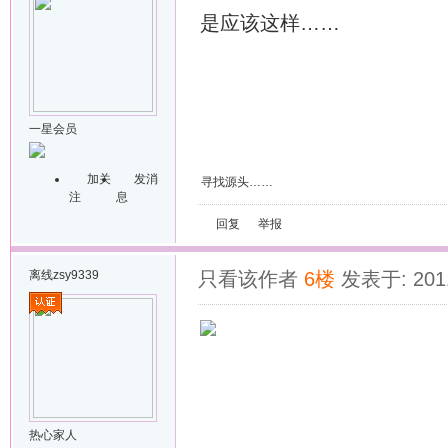
是应该这样……
一星会员
加关
发消
寻找源头……
注
息
回复
举报
离线
zsy9339
只看该作者
6楼
发表于: 2011
热心家人