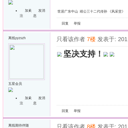
加关
发消
世居广东中山 靖公三十二代传孙 《风采堂》
注
息
回复
举报
离线
yyzszh
只看该作者
7楼
发表于: 2011
坚决支持！
五星会员
加关
发消
注
息
回复
举报
离线
期待伴随
只看该作者
8楼
发表于: 2011