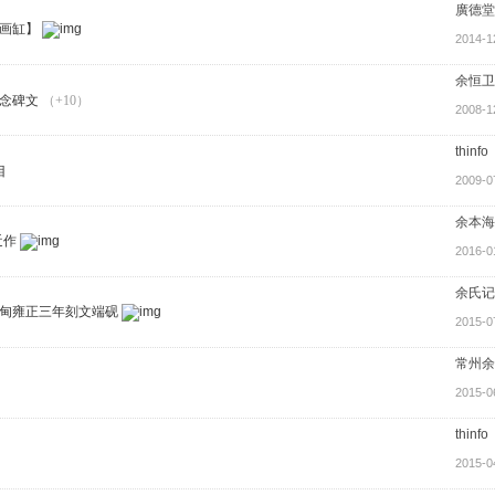
廣德堂
画缸】
2014-1
余恒卫
念碑文
（+10）
2008-1
thinfo
目
2009-0
余本海
近作
2016-0
余氏记
甸雍正三年刻文端砚
2015-0
常州余
2015-0
thinfo
2015-0