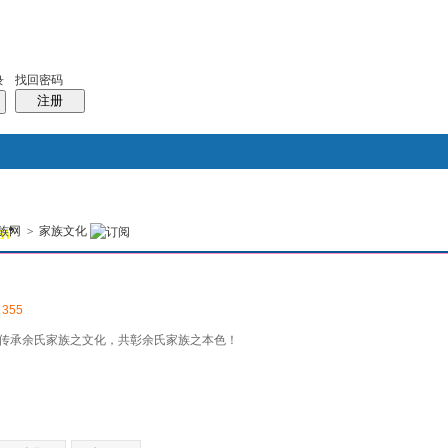
找回密码
录
注册
搜索
族网
>
家族文化
5)
风采堂
本版
:
355
传承余氏家族之文化，共彰余氏家族之本色！