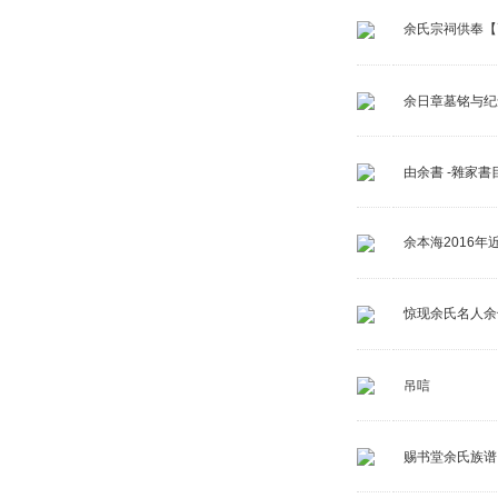
余氏宗祠供奉【
余日章墓铭与纪
由余書 -雜家書
余本海2016年
惊现余氏名人余
吊唁
赐书堂余氏族谱