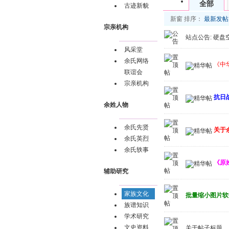
全部
古迹新貌
新窗
排序：
最新发帖
宗亲机构
站点公告:
硬盘
风采堂
余氏网络
《中
联谊会
宗亲机构
抗日
余姓人物
余氏先贤
关于
余氏英烈
余氏轶事
《原
辅助研究
家族文化
批量缩小图片软
族谱知识
学术研究
文史资料
关于帖子标题、