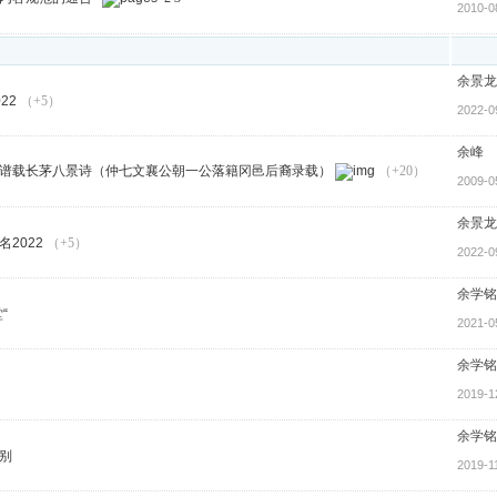
2010-0
余景龙
22
（+5）
2022-0
余峰
谱载长茅八景诗（仲七文襄公朝一公落籍冈邑后裔录载）
（+20）
2009-0
余景龙
2022
（+5）
2022-0
余学铭
“
2021-0
余学铭
2019-1
余学铭
别
2019-1