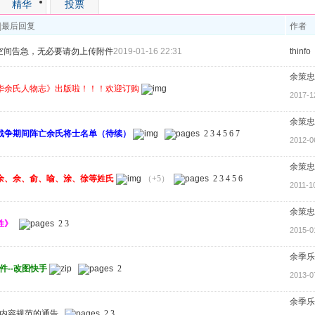
精华
投票
|
最后回复
作者
空间告急，无必要请勿上传附件
2019-01-16 22:31
thinfo
余策忠
华余氏人物志》出版啦！！！欢迎订购
2017-1
余策忠
战争期间阵亡余氏将士名单（待续）
2
3
4
5
6
7
2012-0
余策忠
余、佘、俞、喻、涂、徐等姓氏
（+5）
2
3
4
5
6
2011-1
余策忠
姓》
2
3
2015-0
余季乐
件--改图快手
2
2013-0
余季乐
内容规范的通告
2
3