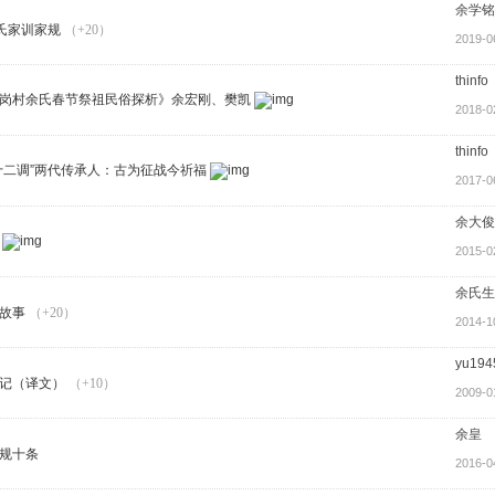
余学铭
余氏家训家规
（+20）
2019-0
thinfo
岗村余氏春节祭祖民俗探析》余宏刚、樊凯
2018-0
thinfo
十二调”两代传承人：古为征战今祈福
2017-0
余大俊
2015-0
余氏生
故事
（+20）
2014-1
yu194
记（译文）
（+10）
2009-0
余皇
规十条
2016-0