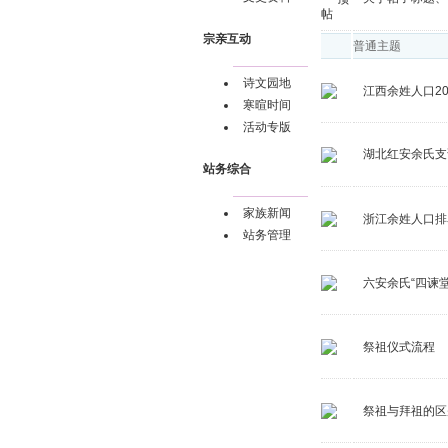
宗亲互动
普通主题
诗文园地
江西余姓人口20
寒暄时间
活动专版
湖北红安余氏支
站务综合
家族新闻
浙江余姓人口排名
站务管理
六安余氏“四谏堂
祭祖仪式流程
祭祖与拜祖的区