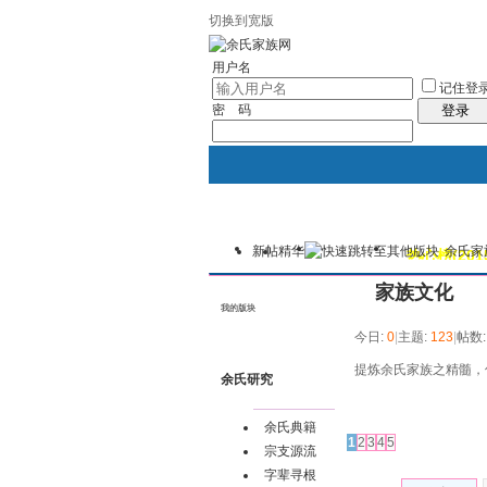
切换到宽版
用户名
记住登
密 码
登录
新帖
精华
余氏家
我的
讨论区
热心榜(201
家族文化
我的版块
今日:
0
|
主题:
123
|
帖数
提炼余氏家族之精髓，
余氏研究
发帖
余氏典籍
1
2
3
4
5
宗支源流
字辈寻根