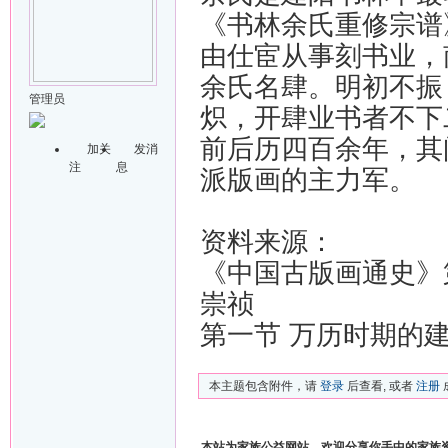
《书林余氏重修宗谱
由仕宦从事刻书业，
余氏名肆。明初不振
管理员
炽，开肆业书者不下
前后历四百余年，其
加关
发消
注
息
派版画的主力军。
资料来源：
《中国古版画通史》
崇祯
第一节 万历时期的
本主题包含附件，请
登录
后查看, 或者
注册
本站为家族公益网站，欢迎分享你手中的家族