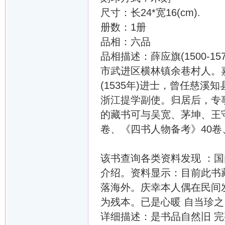
尺寸：长24*宽16(cm).
册数：1册
品相：六品
品相描述：薛应旗(1500-
市武进区横林镇余巷村人。
(1535年)进士，曾任慈
浙江提学副使。归居后，专
的藏书可与吴宽、茅坤、王守
卷、《四书人物备考》40卷
该书查询各类资料发现 ：
介绍。资料显示：目前此书藏
落海外。庆幸本人偶在民间发
为残本。已是心暖 自当珍
详细描述：是书品自然旧 完整