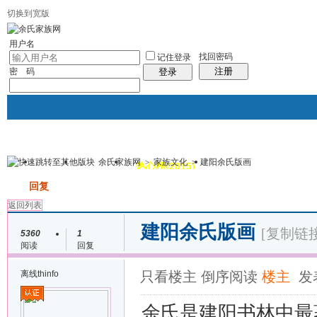
切换到宽版
用户名
找回密码
记住登录
注册
密 码
登录
余氏家族网
>
家族文化
>
建阳余氏版画
我的
讨论区
热心榜(2015)
风采堂
帖子
发帖
回复
返回列表
建阳余氏版画
[复制链接
5360
1
阅读
回复
离线
thinfo
只看楼主
倒序阅读
楼主
发表
余氏是建阳书林中最