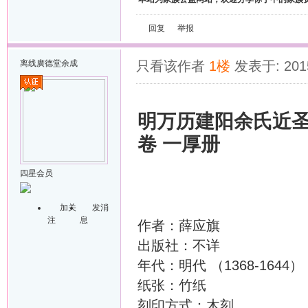
回复
举报
离线
廣德堂余成
只看该作者
1楼
发表于: 2015
明万历建阳余氏近圣
卷 一厚册
四星会员
加关
发消
注
息
作者：薛应旗
出版社：不详
年代：明代 （1368-1644）
纸张：竹纸
刻印方式：木刻