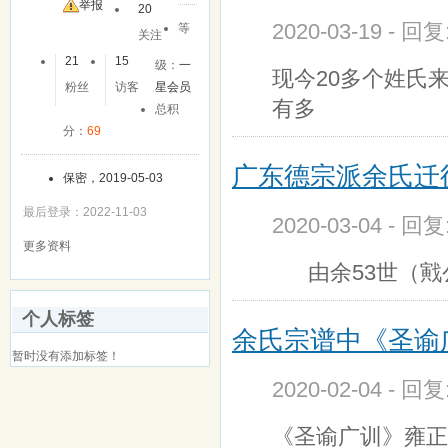
友
举报
20
2020-03-19 - 回
等
关注
21
15
级：
一
现今20多个姓氏
粉丝
访客
星会员
有多
总积
分：
69
广东德宗派余氏迁
保密，2019-05-03
最后登录：2022-11-03
2020-03-04 - 回
更多资料
由余53世（戭公
个人标签
余氏宗谱中《圣谕
暂时没有添加标签！
2020-02-04 - 回
《圣谕广训》雍正