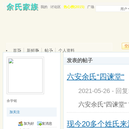
我的
讨论区
热心榜(2015)
广场
用户
空
首页
新鲜事
帖子
个人资料
发表的帖子
六安余氏“四谏堂“
2021-05-26 - 回
余学铭
六安余氏“四谏堂
加关注
现今20多个姓氏
加为好
发消息