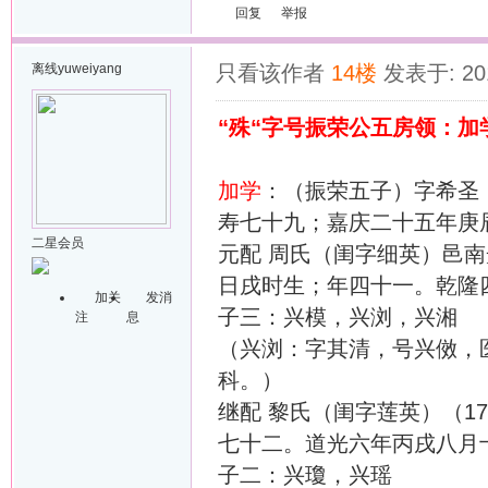
回复
举报
离线
yuweiyang
只看该作者
14楼
发表于: 201
“殊“字号振荣公五房领：加
加学
：（振荣五子）字希圣，
寿七十九；嘉庆二十五年庚
二星会员
元配 周氏（闺字细英）邑南光
日戌时生；年四十一。乾隆
加关
发消
子三：兴模，兴浏，兴湘
注
息
（兴浏：字其清，号兴傚，
科。）
继配 黎氏（闺字莲英）（17
七十二。道光六年丙戌八月
子二：兴瓊，兴瑶