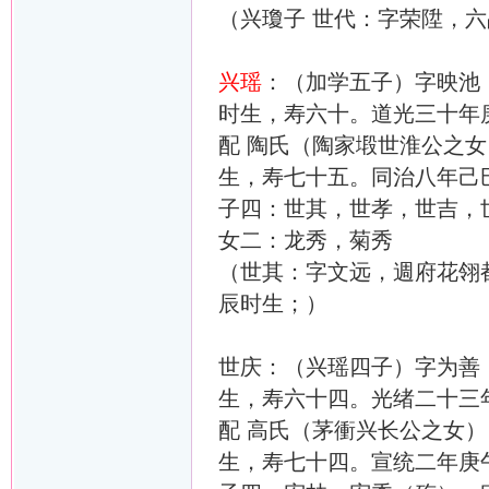
（兴瓊子 世代：字荣陞，
兴瑶
：（加学五子）字映池，
时生，寿六十。道光三十年
配 陶氏（陶家塅世淮公之女）
生，寿七十五。同治八年己
子四：世其，世孝，世吉，
女二：龙秀，菊秀
（世其：字文远，週府花翎
辰时生；）
世庆：（兴瑶四子）字为善，
生，寿六十四。光绪二十三
配 高氏（茅衝兴长公之女）（
生，寿七十四。宣统二年庚