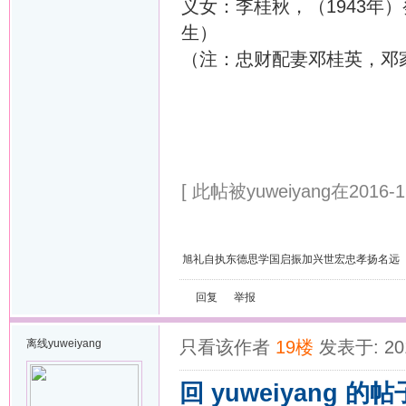
义女：李桂秋，（1943年
生）
（注：忠财配妻邓桂英，邓
[ 此帖被yuweiyang在2016-1
旭礼自执东德思学国启振加兴世宏忠孝扬名远
回复
举报
离线
yuweiyang
只看该作者
19楼
发表于: 201
回 yuweiyang 的帖