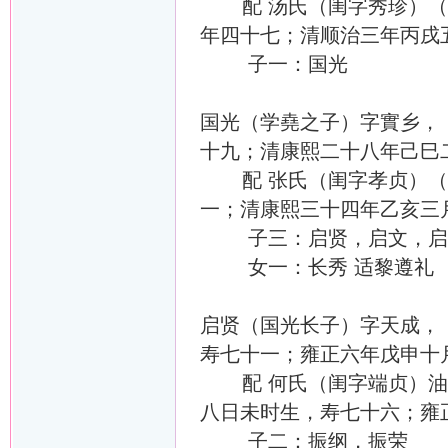
配 汤氏（闺字秀珍）（16
年四十七；清顺治三年丙戌
子一：国光
国光（学堯之子）字實乡，（
十九；清康熙二十八年己巳
配 张氏（闺字孝贞）（16
一；清康熙三十四年乙亥三
子三：启贤，启文，启
女一：长秀 适黎遵礼
启贤（国光长子）字天成，（
寿七十一；雍正六年戊申十
配 何氏（闺字端贞）油榨坡
八日未时生，寿七十六；雍
子二：振纲，振荣