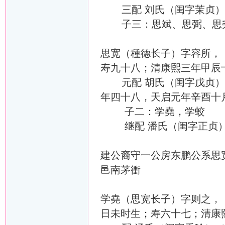
三配 刘氏（闺字茉贞）（
子三：思斌、思弼、思
思宽（種德长子）字容所，（
寿九十八；清康熙三年甲辰
元配 胡氏（闺字戊贞）（1
年四十八，天启元年辛酉十
子二：学堯，学蛟
继配 潘氏（闺字正贞
建公裔守一公房东鹏公系思
邑南茅衝
学堯（思宽长子）字则之，（
日未时生；寿六十七；清康