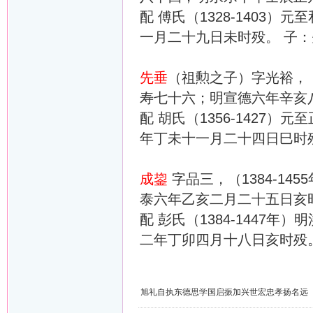
配 傅氏（1328-1403
一月二十九日未时殁。 子：
先垂
（祖勲之子）字光裕，（
寿七十六；明宣德六年辛亥
配 胡氏（1356-1427
年丁未十一月二十四日巳时
成鋆
字品三，（1384-1
泰六年乙亥二月二十五日亥
配 彭氏（1384-1447
二年丁卯四月十八日亥时殁
旭礼自执东德思学国启振加兴世宏忠孝扬名远