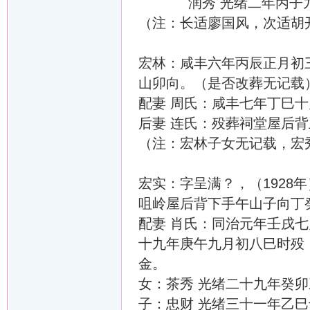
润秀 光绪二年丙子九
（注：长适廖国风，次适胡
宏林：咸丰六年丙辰正月初
山卯向。（是否改葬无记载
配妻 周氏：咸丰七年丁巳
后妻 连氏：殁葬祠堂屋后
（注：宏林子女无记载，宏
宏实：字呈满？，（1928
咀岭屋后背下手午山子向丁
配妻 肖氏：同治元年壬戌
十九年庚午九月初八巳时殁
金。
女：茶秀 光绪二十九年癸
子：忠财 光绪三十一年乙