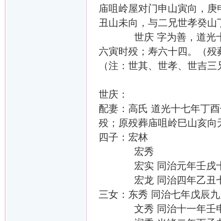
庙咀岭屋对门申山寅向，庚
丑山未向，与二兄世孝癸山
世庆 字为善，道光十四
六寅时殁；寿六十四。（殁
（注：世其、世孝、世吉三
世庆：
配妻：高氏 道光十七年丁
殁；原殁葬庙咀岭巳山亥向
四子：宏林
宏秀
宏实 同治元年壬戌十
宏龙 同治四年乙丑七
三女：东秀 同治七年戊辰
文秀 同治十一年壬申