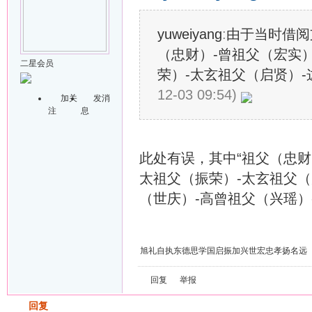
yuweiyang
:
由于当时借阅
（忠财）-曾祖父（宏实
二星会员
荣）-太玄祖父（启贤）-
12-03 09:54)
加关
发消
注
息
此处有误，其中“祖父（忠财
太祖父（振荣）-太玄祖父（
（世庆）-高曾祖父（兴瑶）
旭礼自执东德思学国启振加兴世宏忠孝扬名远
回复
举报
发帖
回复