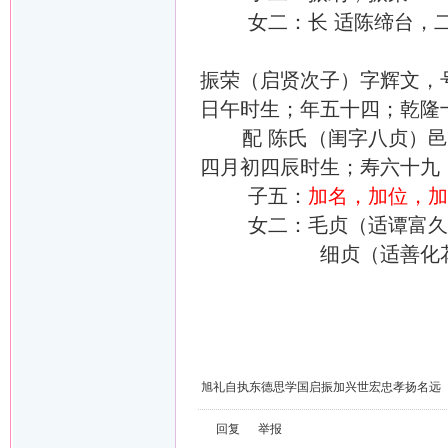
女二：长 适陈缔台，二
振荣（启贤次子）字辉文，号
日午时生；年五十四；乾隆
配 陈氏（闺字八贞）邑西北
四月初四辰时生；寿六十九
子五：
加名，加位，加
女二：毛贞（适谭富久
细贞（适善化花桥
旭礼自执东德思学国启振加兴世宏忠孝扬名远
回复
举报