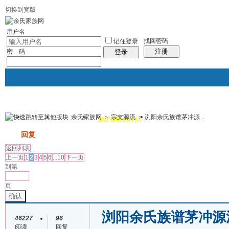
切换到宽版
用户名
找回密码
记住登录
注册
密 码
登录
余氏家族网
>
宗支源流
>
浏阳余氏族谱茅冲源 ..
我的
讨论区
热心榜(2015)
风采堂
帖子
发帖
回复
返回列表
上一页
1
2
3
4
5
6
...10
下一页
到第
页
确认
浏阳余氏族谱茅冲源
46227
96
阅读
回复