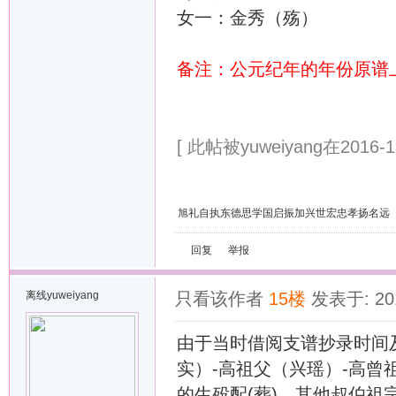
女一：金秀（殇）
备注：公元纪年的年份原谱
[ 此帖被yuweiyang在2016-1
旭礼自执东德思学国启振加兴世宏忠孝扬名远
回复
举报
离线
yuweiyang
只看该作者
15楼
发表于: 201
由于当时借阅支谱抄录时间
实）-高祖父（兴瑶）-高曾
的生殁配(葬)，其他叔伯祖