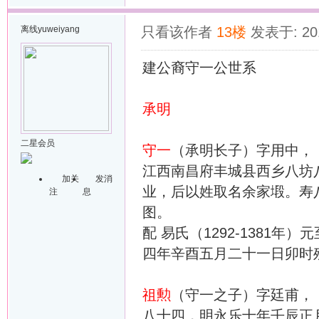
离线
yuweiyang
只看该作者
13楼
发表于: 201
建公裔守一公世系
承明
二星会员
守一
（承明长子）字用中，（
江西南昌府丰城县西乡八坊
加关
发消
业，后以姓取名余家塅。寿
注
息
图。
配 易氏（1292-1381
四年辛酉五月二十一日卯时
祖勲
（守一之子）字廷甫，（
八十四，明永乐十年壬辰正