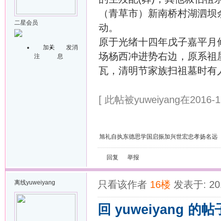
（青草市）新南桥村湖泗坝
二星会员
动。
原于光绪十四年戊子嘉平月
加关
发消
场杨西冲进势右边，原系祖
注
息
瓦，清明节家族扫祖墓时有
[ 此帖被yuweiyang在2016-1
旭礼自执东德思学国启振加兴世宏忠孝扬名远
回复
举报
离线
yuweiyang
只看该作者
16楼
发表于: 201
回 yuweiyang 的帖