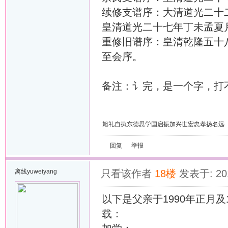
续修支谱序：大清道光二十
皇清道光二十七年丁未孟夏
重修旧谱序：皇清乾隆五十
至会序。
备注：讠完，是一个字，打
旭礼自执东德思学国启振加兴世宏忠孝扬名远
回复
举报
离线
yuweiyang
只看该作者
18楼
发表于: 201
以下是父亲于1990年正月
载：