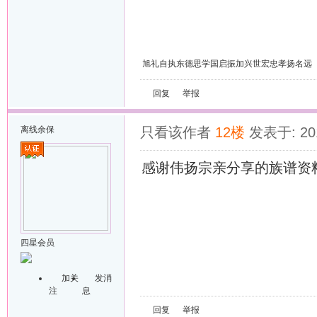
旭礼自执东德思学国启振加兴世宏忠孝扬名远
回复
举报
离线
余保
只看该作者
12楼
发表于: 201
感谢伟扬宗亲分享的族谱资
四星会员
加关
发消
注
息
回复
举报