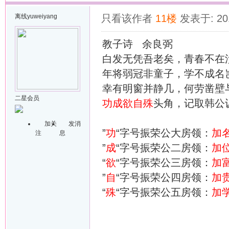
离线
yuweiyang
只看该作者
11楼
发表于: 201
教子诗 余良弼
白发无凭吾老矣，青春不在
年将弱冠非童子，学不成名
幸有明窗并静几，何劳凿壁
二星会员
功成欲自殊
头角，记取韩公
加关
发消
”
功
“字号振荣公大房领：
加
注
息
”
成
“字号振荣公二房领：
加
“
欲
“字号振荣公三房领：
加
”
自
“字号振荣公四房领：
加
“
殊
“字号振荣公五房领：
加