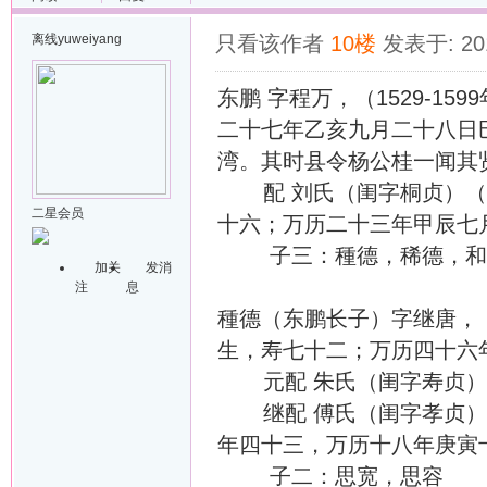
离线
yuweiyang
只看该作者
10楼
发表于: 201
东鹏 字程万，（1529-1
二十七年乙亥九月二十八日
湾。其时县令杨公桂一闻其
配 刘氏（闺字桐贞）（15
二星会员
十六；万历二十三年甲辰七
子三：種德，稀德，和
加关
发消
注
息
種德（东鹏长子）字继唐，（
生，寿七十二；万历四十六
元配 朱氏（闺字寿贞）
继配 傅氏（闺字孝贞）（1
年四十三，万历十八年庚寅
子二：思宽，思容