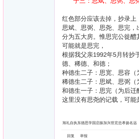
子三：思斌、思弼、思
红色部分应该去掉，抄录上
思斌、思弼、思尧、思完，
分为五大房。惟思完公徙醴
可能就是思完，
根据我父亲1992年5月转
德、稀德、和德；
种德生二子：思宽、思容（
稀德生二子：思斌、思弼（
和德生一子：思完（为后迁
这里没有思尧的记载，可能
旭礼自执东德思学国启振加兴世宏忠孝扬名远
回复
举报