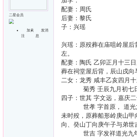
加学：
配妻：周氏
二星会员
后妻：黎氏
子：兴瑶
加关
发消
注
息
兴瑶：原殁葬在庙咀岭屋后
左。
配妻：陶氏 乙卯正月十三
葬在祠堂屋后背，辰山戌向
二女：龙秀 咸丰乙亥四月
菊秀 壬辰九月初七
四子：世其 字文远，嘉庆
世孝 字首原， 道光六
未时殁，原葬船形岭庚山甲
向、癸山丁向庚午子与弟世
世吉 字发祥道光九年己