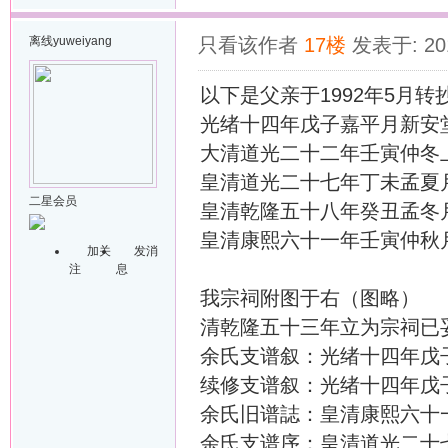
离线
yuweiyang
只看该作者
17楼
发表于: 201
以下是父亲于1992年5月
光绪十四年戊子嘉平月新安
大清道光二十二年壬寅仲冬
皇清道光二十七年丁未孟夏
二星会员
皇清乾隆五十八年癸丑孟冬
皇清康熙六十一年壬寅仲秋
加关
发消
注
息
我宗祠附图于右（图略）
清乾隆五十三年立为宗祠已
余氏支谱叙：光绪十四年戊
续修支谱叙：光绪十四年戊
余氏旧谱誌：皇清康熙六十
余氏支谱序：皇清道光二十