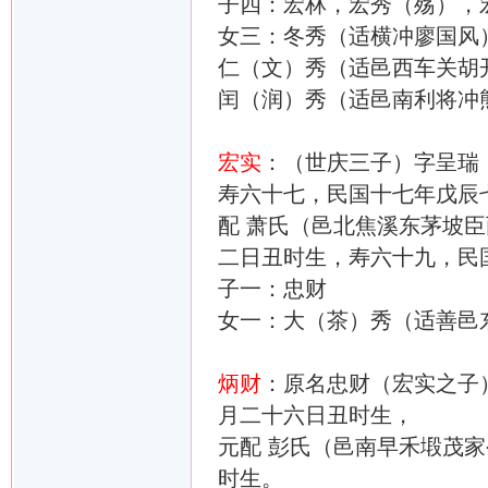
子四：宏林，宏秀（殇），
女三：冬秀（适横冲廖国风
仁（文）秀（适邑西车关胡
闰（润）秀（适邑南利将冲
宏实
：（世庆三子）字呈瑞，
寿六十七，民国十七年戊辰
配 萧氏（邑北焦溪东茅坡臣丙
二日丑时生，寿六十九，民
子一：忠财
女一：大（茶）秀（适善邑
炳财
：原名忠财（宏实之子）
月二十六日丑时生，
元配 彭氏（邑南早禾塅茂家
时生。