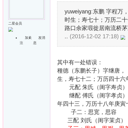
yuweiyang
:
东鹏 字程万，
时生；寿七十；万历二十
二星会员
路口余家塅徙居南流桥茅
..
(2016-12-02 17:18)
加关
发消
注
息
其中有一处错误：
種德（东鹏长子）字继唐，（
生，寿七十二；万历四十六
元配 朱氏（闺字寿贞
继配 傅氏（闺字孝贞）（1
年四十三，万历十八年庚寅
子二：思宽，思容
三配 刘氏（闺字茉贞）（