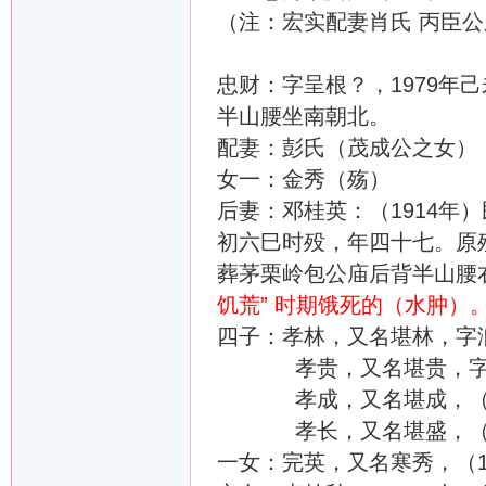
（注：宏实配妻肖氏 丙臣
忠财：字呈根？，1979年
半山腰坐南朝北。
配妻：彭氏（茂成公之女）（
女一：金秀（殇）
后妻：邓桂英：（1914年
初六巳时殁，年四十七。原
葬茅栗岭包公庙后背半山腰
饥荒” 时期饿死的（水肿）
四子：孝林，又名堪林，字润
孝贵，又名堪贵，字润章
孝成，又名堪成，（19
孝长，又名堪盛，（19
一女：完英，又名寒秀，（1