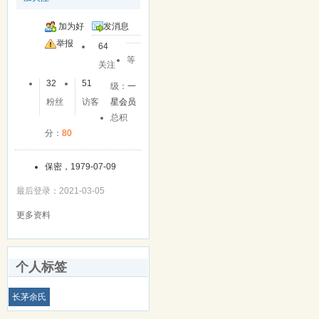
加为好
发消息
友
举报
64
等
关注
32
51
级：
一
粉丝
访客
星会员
总积
分：
80
保密，1979-07-09
最后登录：2021-03-05
更多资料
个人标签
长茅余氏