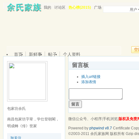
我的
讨论区
热心榜(2015)
广场
用户
空
首页
新鲜事
帖子
个人资料
留言板
插入url链接
添加表情
留言
包家坊余氏
微信公众号、小程序
|
手机浏览
|
版权及免责
南昌包家坊字辈，学仕登朝閣，
明成轉《传》世家
Powered by
phpwind v8.7
Certificate
Copy
©2003-2011
余氏家族网
版权所有 Gzip dis
加关注