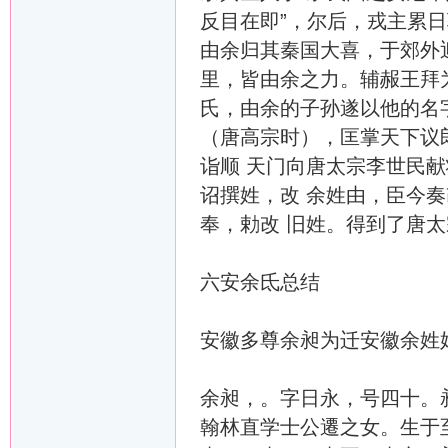
反目在即”，尔后，戎主累
由余归其秦国大喜，于郊外
里，皆由余之力。辅赧王拜
氏，由余的子孙遂以他的名
（唐高宗时），匡掌天下议郎。
诣顺 天门向唐太宗李世民
诏撰姓，改 余姓由，臣今
奉，勅改 旧姓。得到了唐
六安余氐总结
安徽多尊余昶为迁安徽余姓
余昶，。字日永，号四十。
翰林直学士公遷之女。生于