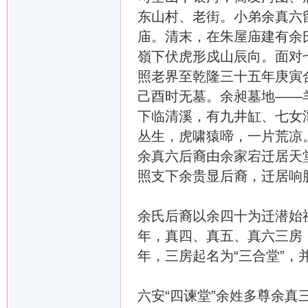
东山村、老街。小弟余真六
庙。清末，在朱屋庙建有余
嶺下伏虎形戍山辰向。面对
照老界至乾隆三十五年庚寅
己酉时无墓。余昶墓地——
下临清溪，有九井缸、七女
丛生，虎啸猿啼，一片荒凉
余真六后裔由余家宕迁居天
照支下余贵显后裔，迁居响
余氏后裔以余四十为迁潜始
年，真四、真五、真六三房
年，三房起名为“三合堂”，
六安“四谏堂”余姓多尊余真