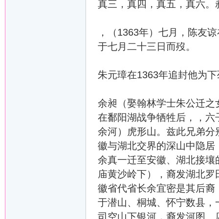
真三，真四，真五，真六。昶
，（1363年）七月，陈友
于七月二十三日而歿。
朱元璋在1363年追封他为
余昶（娶翰林学士朱公迁之
在鄱阳湖战争牺牲后，，六
余河）虎形山。兹此兄弟分
徽与湖北交界的深山中隐居
余真一迁至安徽、湖北接壤
庙黄沙岭下），裔发湖北罗
徽省代省长余宜密是其后裔
于潜山、桐城、怀宁数县，
司空山下银河，裔发河图、