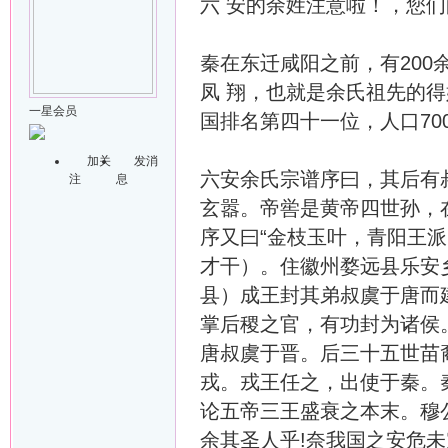
六 安的余姓注意啦！，您
秦在东迁咸阳之前，有200
凤 翔，也就是余氏祖先的
一星会员
国排名第四十一位，人口70
加关
发消
六安余氏宗谱序曰，其后有
注
息
玄嚣。帝喾是黄帝四世孙，
序又曰“金枝玉叶，青阳王
才干）。住徽州婺远县乐安
县）成王封其弟叔虞于唐而
掌后稷之官，有功封为诸侯。
唐叔虞于晋。后三十五世苗
戎。戎王任之，出使于秦。
论五帝三王盛衰之本末。穆
余其圣人乎!奈我国之安危未