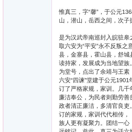
惟真三，字“馨”，于公元1
山，潜山，岳西之间，次子
是为汉武帝南巡封入皖驻皋
取六安为“平安”永不反叛之
县，金寨县，霍山县，舒城
读持家，发展成为当地望族。
为堂号，点出了余靖与王素
六安“四谏”堂建于公元19
订了严格家规，家训。几千
廉洁奉公，为民者则勤劳善
政者清正廉洁，多清官良吏
订的家规，家训代代相传，
族人更有凝聚力。团结一心
远铭记。兹此，真三为迁六