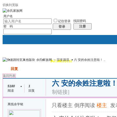
切换到宽版
用户名
找回密码
记住登录
注册
密 码
登录
余氏家族网
>
宗支源流
>
六 安的余姓注意啦！ ..
我的
讨论区
热心榜(2015)
风采堂
帖子
发帖
回复
返回列表
六 安的余姓注意啦
5180
1
阅读
回复
制链接]
离线
余学铭
只看楼主
倒序阅读
楼主
发表