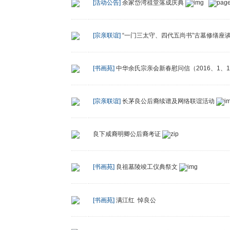
[活动公告]
余家岱湾祖堂落成庆典
[宗亲联谊]
“一门三太守、四代五尚书”古墓修缮座
[书画苑]
中华余氏宗亲会新春慰问信（2016、1、1
[宗亲联谊]
长茅良公后裔续谱及网络联谊活动
良下咸裔明卿公后裔考证
[书画苑]
良祖墓陵竣工仪典祭文
[书画苑]
满江红 悼良公