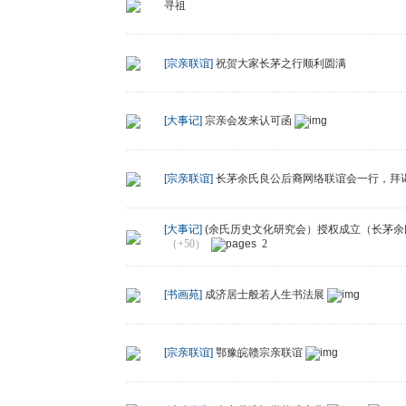
寻祖
[宗亲联谊]
祝贺大家长茅之行顺利圆满
[大事记]
宗亲会发来认可函
[宗亲联谊]
长茅余氏良公后裔网络联谊会一行，拜
[大事记]
(余氏历史文化研究会）授权成立（长茅
（+50）
2
[书画苑]
成济居士般若人生书法展
[宗亲联谊]
鄂豫皖赣宗亲联谊