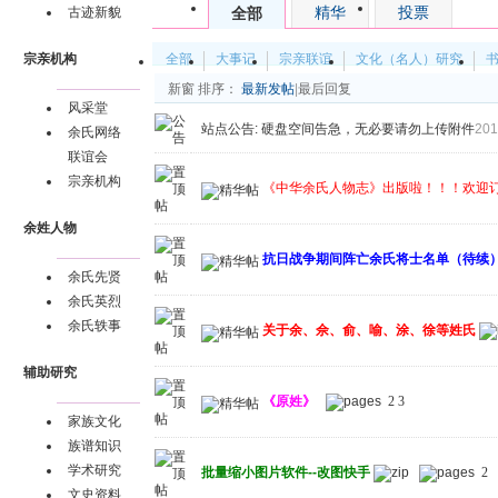
精华
投票
全部
古迹新貌
全部
大事记
宗亲联谊
文化（名人）研究
宗亲机构
新窗
排序：
最新发帖
|
最后回复
风采堂
站点公告:
硬盘空间告急，无必要请勿上传附件
201
余氏网络
联谊会
宗亲机构
《中华余氏人物志》出版啦！！！欢迎
余姓人物
抗日战争期间阵亡余氏将士名单（待续
余氏先贤
余氏英烈
余氏轶事
关于余、佘、俞、喻、涂、徐等姓氏
辅助研究
《原姓》
2
3
家族文化
族谱知识
学术研究
批量缩小图片软件--改图快手
2
文史资料