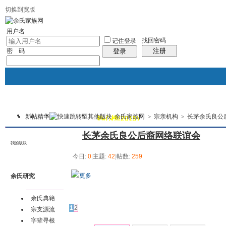
切换到宽版
用户名
找回密码
记住登录
注册
密 码
登录
新帖
精华
余氏家族网
>
宗亲机构
>
长茅余氏良公
我的
讨论区
热心榜(2015)
风采堂
本版
长茅余氏良公后裔网络联谊会
我的版块
今日:
0
|
主题:
42
|
帖数:
259
更多
余氏研究
发帖
余氏典籍
1
2
宗支源流
字辈寻根