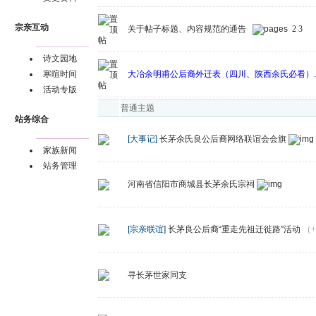
宗亲互动
关于帖子标题、内容规范的通告
2
3
诗文园地
大冶余明甫公后裔外迁表（四川、陕西余氏必看）......
寒暄时间
活动专版
普通主题
站务综合
[大事记]
长茅余氏良公后裔网络联谊会会旗
家族新闻
站务管理
河南省信阳市商城县长茅余氏宗祠
[宗亲联谊]
长茅良公后裔“重走先祖迁徙路”活动
（+
寻长茅世家同支