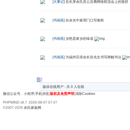
[大事记]
在长茅余氏良公后裔网络联谊会上的致辞
[书画苑]
在余光中家用门口写春联
[书画苑]
乡愁是家乡的味道
[书画苑]
为福州宗亲余长良先生书写两帧书法
发帖
1
2
版块在线用户 - 共 0 人在线
微信公众号、小程序
|
手机浏览
|
版权及免责声明
|
清除Cookies
PHPWIND v8.7 2026-08-07 07:47
©2007-2026
余氏家族网