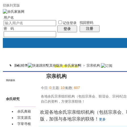
切换到宽版
用户名
找回密码
记住登录
注册
密 码
登录
新帖
精华
余氏家族网
>
宗亲机构
我的
讨论区
热心榜(2015)
风采堂
本版
宗亲机构
我的版块
今日:
0
|
主题:
10
|
帖数:
607
各地余氏宗亲组织机构（包括宗亲会、联谊会、宗祠/纪
余氏研究
自己的资料，方便宗亲联络！
余氏典籍
欢迎各地余氏宗亲组织机构（包括宗亲会、
宗支源流
版，加强与各地宗亲的联络！
更多
字辈寻根