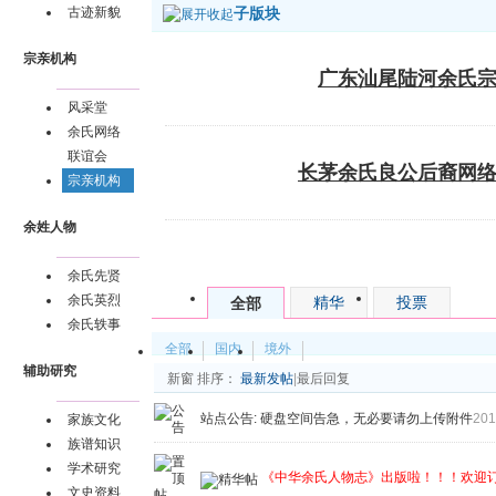
子版块
古迹新貌
宗亲机构
广东汕尾陆河余氏
风采堂
余氏网络
联谊会
长茅余氏良公后裔网
宗亲机构
余姓人物
发帖
余氏先贤
余氏英烈
精华
投票
全部
余氏轶事
全部
国内
境外
辅助研究
新窗
排序：
最新发帖
|
最后回复
站点公告:
硬盘空间告急，无必要请勿上传附件
201
家族文化
族谱知识
学术研究
《中华余氏人物志》出版啦！！！欢迎
文史资料