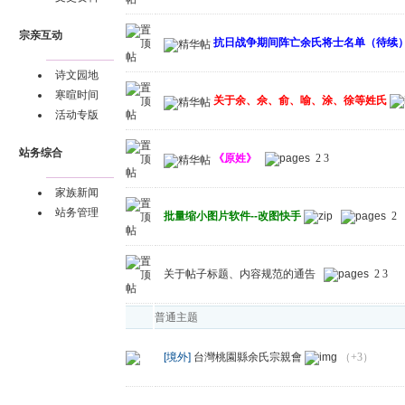
宗亲互动
抗日战争期间阵亡余氏将士名单（待续
诗文园地
寒暄时间
关于余、佘、俞、喻、涂、徐等姓氏
活动专版
站务综合
《原姓》
2
3
家族新闻
站务管理
批量缩小图片软件--改图快手
2
关于帖子标题、内容规范的通告
2
3
普通主题
[境外]
台灣桃園縣余氏宗親會
（+3）