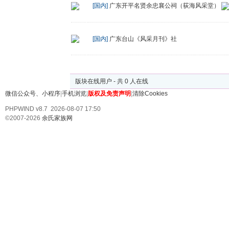
[国内]
广东开平名贤余忠襄公祠（荻海风采堂）
[国内]
广东台山《风采月刊》社
发帖
版块在线用户 - 共 0 人在线
微信公众号、小程序
|
手机浏览
|
版权及免责声明
|
清除Cookies
PHPWIND v8.7 2026-08-07 17:50
©2007-2026
余氏家族网