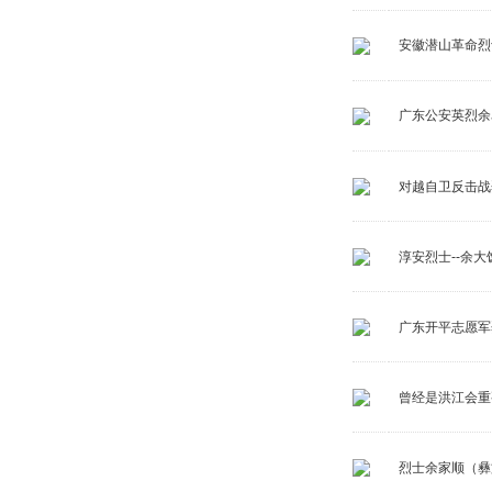
安徽潜山革命烈
广东公安英烈余
对越自卫反击战
淳安烈士--余大
广东开平志愿军
曾经是洪江会重
烈士余家顺（彝