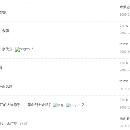
余策忠
梦痕
2009-0
thinfo
-余璜
2007-0
thinfo
--余天云
2
2007-1
thinfo
涵
2007-0
thinfo
--余凤彩
2014-1
thinfo
江的人物原形——革命烈士余祖胜
2
2007-0
余新春
烈士余广英
（+20）
2014-1