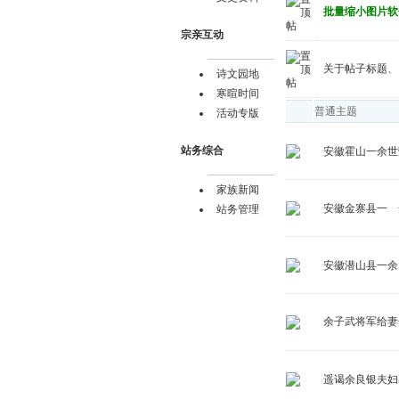
批量缩小图片软
宗亲互动
关于帖子标题、
诗文园地
寒暄时间
普通主题
活动专版
站务综合
安徽霍山一余世
家族新闻
安徽金寨县一 
站务管理
安徽潜山县一余
余子武将军给妻
遥谒余良银夫妇