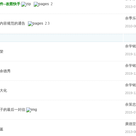
件--改图快手
2
2013-0
余季乐
内容规范的通告
2
3
2010-0
余学铭
荣
2019-1
余学铭
余德秀
2019-1
余学铭
大化
2019-1
余策忠
子的最后一封信
2015-0
廣德堂
墓
2013-0