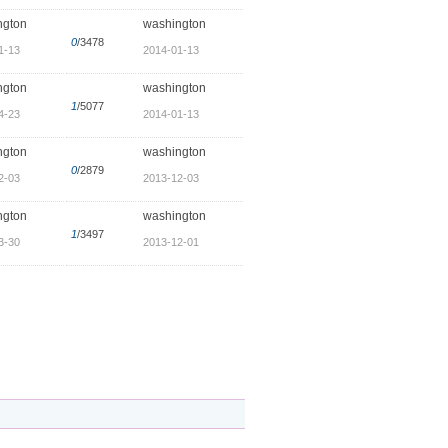
ngton
washington
0
/3478
1-13
2014-01-13
ngton
washington
1
/5077
4-23
2014-01-13
ngton
washington
0
/2879
2-03
2013-12-03
ngton
washington
1
/3497
3-30
2013-12-01