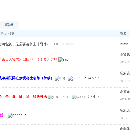
精华
|
最后回复
作者
空间告急，无必要请勿上传附件
2019-01-16 22:31
thinfo
余策忠
华余氏人物志》出版啦！！！欢迎订购
2017-1
余策忠
战争期间阵亡余氏将士名单（待续）
2
3
4
5
6
7
2012-0
余策忠
余、佘、俞、喻、涂、徐等姓氏
（+5）
2
3
4
5
6
2011-1
余策忠
姓》
2
3
2015-0
余季乐