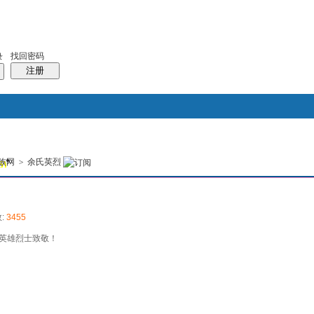
找回密码
录
注册
搜索
族网
>
余氏英烈
5)
风采堂
本版
:
3455
英雄烈士致敬！