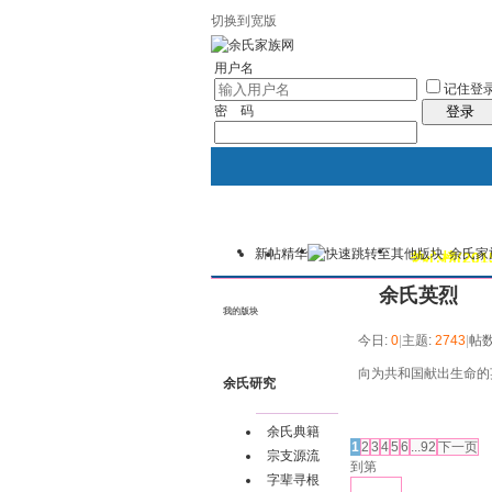
切换到宽版
用户名
记住登
密 码
登录
新帖
精华
余氏家
我的
讨论区
热心榜(201
余氏英烈
我的版块
今日:
0
|
主题:
2743
|
帖数
向为共和国献出生命的
余氏研究
发帖
余氏典籍
1
2
3
4
5
6
...92
下一页
宗支源流
到第
字辈寻根