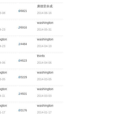
廣德堂余成
6
/6821
3-08
2014-06-16
washington
2
/6916
4-23
2014-05-31
ngton
washington
1
/4484
4-23
2014-04-19
thinfo
0
/4523
4-06
2014-04-06
ngton
washington
0
/3229
3-05
2014-03-05
ngton
washington
1
/4501
4-11
2014-03-03
ngton
washington
0
/3176
1-17
2014-01-17