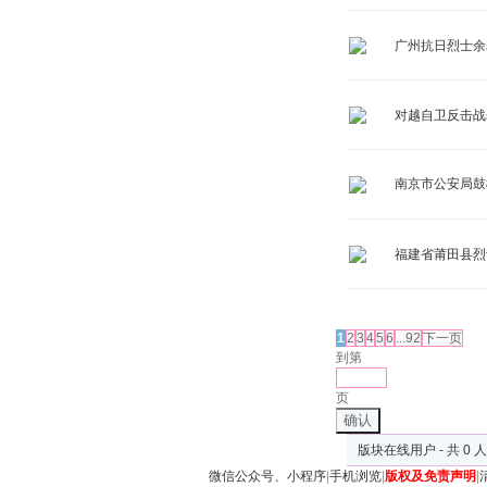
广州抗日烈士余
对越自卫反击战
南京市公安局鼓
福建省莆田县烈
发帖
1
2
3
4
5
6
...92
下一页
到第
页
确认
版块在线用户 - 共 0 
微信公众号、小程序
|
手机浏览
|
版权及免责声明
|