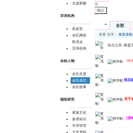
古迹新貌
页
确认
宗亲机构
全部
风采堂
新窗
排序：
最新发帖
余氏网络
联谊会
站点公告:
硬盘
宗亲机构
《中
余姓人物
余氏先贤
抗日
余氏英烈
余氏轶事
关于
辅助研究
家族文化
《原
族谱知识
学术研究
文史资料