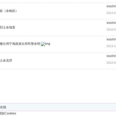
washi
崧（余铭崧）
2014-0
washi
烈士余瑞贵
2010-0
washi
楼分局宁海路派出所民警余明
2013-1
washi
士余克萍
2012-0
人在线
清除Cookies