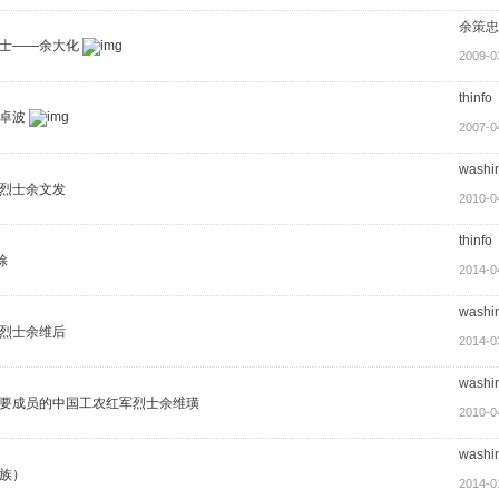
余策忠
士——余大化
2009-0
thinfo
卓波
2007-0
washi
烈士余文发
2010-0
thinfo
馀
2014-0
washi
烈士余维后
2014-0
washi
要成员的中国工农红军烈士余维璜
2010-0
washi
族）
2014-0